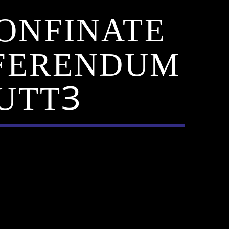
CONFINATE
REFERENDUM
TUTTꞫ