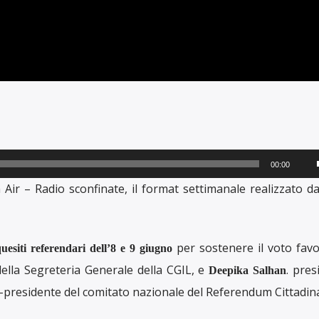
00:00
i
r – Radio sconfinate, il format settimanale realizzato da
per sostenere il voto favo
uesiti referendari dell’8 e 9 giugno
ella Segreteria Generale della CGIL, e
. pres
Deepika Salhan
co-presidente del comitato nazionale del Referendum Cittadin