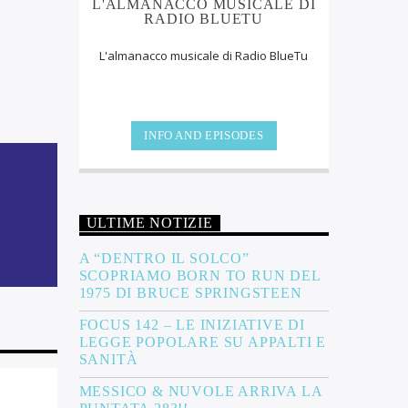
L'ALMANACCO MUSICALE DI
diminuire
RADIO BLUETU
l
L'almanacco musicale di Radio BlueTu
volume.
INFO AND EPISODES
ULTIME NOTIZIE
A “DENTRO IL SOLCO”
SCOPRIAMO BORN TO RUN DEL
1975 DI BRUCE SPRINGSTEEN
FOCUS 142 – LE INIZIATIVE DI
LEGGE POPOLARE SU APPALTI E
SANITÀ
MESSICO & NUVOLE ARRIVA LA