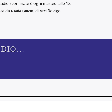
adio sconfinate è ogni martedì alle 12.
ata da
, di Arci Rovigo.
Radio Bluetu
i
ADIO