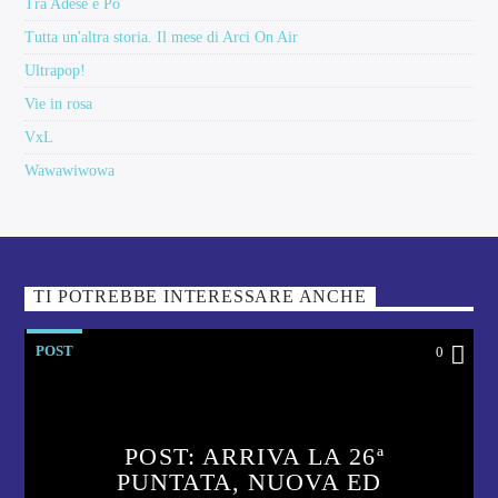
Tra Adese e Po
Tutta un'altra storia. Il mese di Arci On Air
Ultrapop!
Vie in rosa
VxL
Wawawiwowa
TI POTREBBE INTERESSARE ANCHE
POST
0
POST: ARRIVA LA 26ª
PUNTATA, NUOVA ED