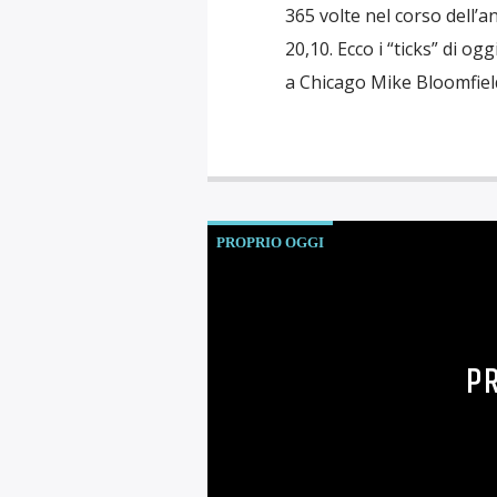
365 volte nel corso dell’a
20,10. Ecco i “ticks” di og
a Chicago Mike Bloomfield,
PROPRIO OGGI
P