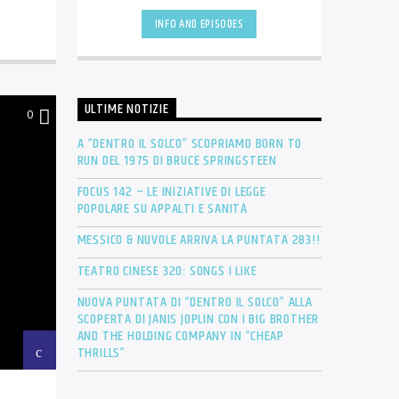
proposta senza [...]
INFO AND EPISODES
ULTIME NOTIZIE
0
A “DENTRO IL SOLCO” SCOPRIAMO BORN TO
RUN DEL 1975 DI BRUCE SPRINGSTEEN
FOCUS 142 – LE INIZIATIVE DI LEGGE
POPOLARE SU APPALTI E SANITÀ
MESSICO & NUVOLE ARRIVA LA PUNTATA 283!!
TEATRO CINESE 320: SONGS I LIKE
NUOVA PUNTATA DI “DENTRO IL SOLCO” ALLA
SCOPERTA DI JANIS JOPLIN CON I BIG BROTHER
AND THE HOLDING COMPANY IN “CHEAP
THRILLS”