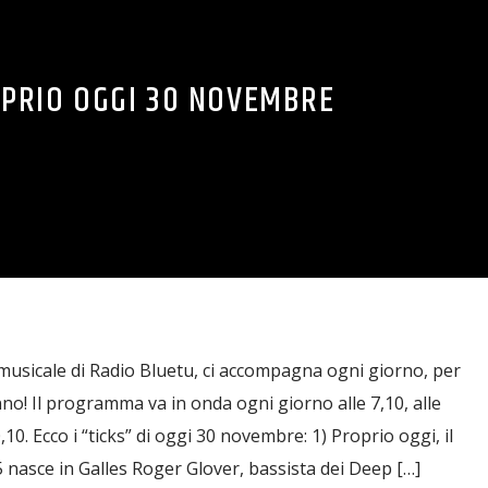
PRIO OGGI 30 NOVEMBRE
musicale di Radio Bluetu, ci accompagna ogni giorno, per
nno! Il programma va in onda ogni giorno alle 7,10, alle
0,10. Ecco i “ticks” di oggi 30 novembre: 1) Proprio oggi, il
nasce in Galles Roger Glover, bassista dei Deep […]