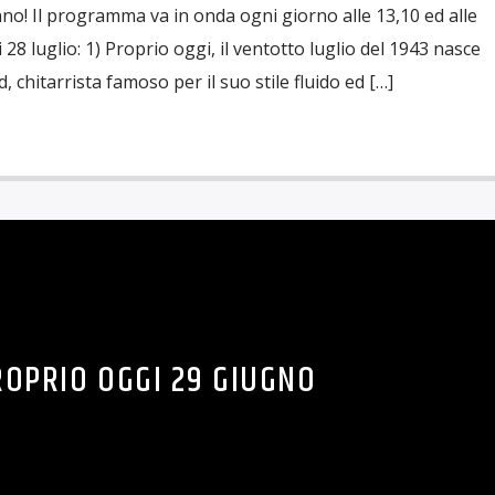
nno! Il programma va in onda ogni giorno alle 13,10 ed alle
gi 28 luglio: 1) Proprio oggi, il ventotto luglio del 1943 nasce
 chitarrista famoso per il suo stile fluido ed […]
ROPRIO OGGI 29 GIUGNO