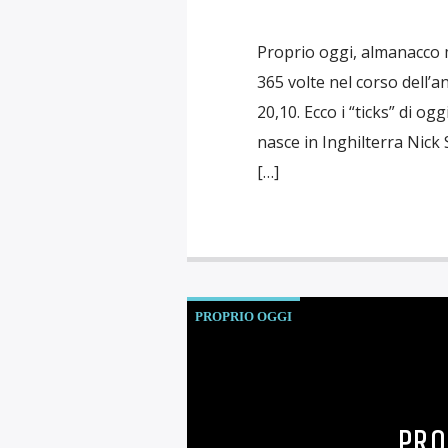
Proprio oggi, almanacco 
365 volte nel corso dell’a
20,10. Ecco i “ticks” di o
nasce in Inghilterra Nick
[…]
PROPRIO OGGI
PRO