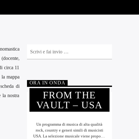
onomastica
, (docente,
di circa 11
do la mappa
ORA IN ONDA
 scheda di
FROM THE
e la nostra
VAULT – USA
Un programma di musica di alta qualità
rock, country e generi simili di musicisti
USA. La selezione musicale viene proposta