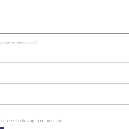
sti sono contrassegnati con *
rossima vola che voglio commentare.