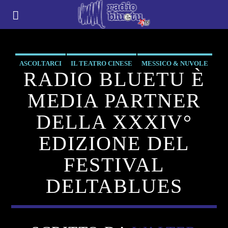
ASCOLTARCI
IL TEATRO CINESE
MESSICO & NUVOLE
RADIO BLUETU È
POLESINE NOTIZIE
RHYTM & BLU
SHE'S A REBEL
MEDIA PARTNER
DELLA XXXIV°
EDIZIONE DEL
FESTIVAL
DELTABLUES