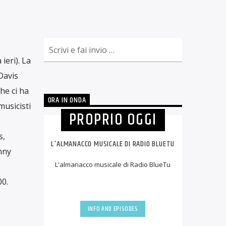
ieri). La
Davis
he ci ha
ORA IN ONDA
musicisti
PROPRIO OGGI
s,
L'ALMANACCO MUSICALE DI RADIO BLUETU
nny
L'almanacco musicale di Radio BlueTu
00.
INFO AND EPISODES