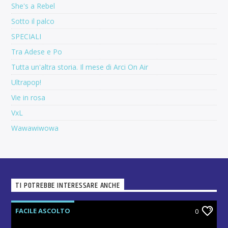
She's a Rebel
Sotto il palco
SPECIALI
Tra Adese e Po
Tutta un'altra storia. Il mese di Arci On Air
Ultrapop!
Vie in rosa
VxL
Wawawiwowa
TI POTREBBE INTERESSARE ANCHE
FACILE ASCOLTO
0