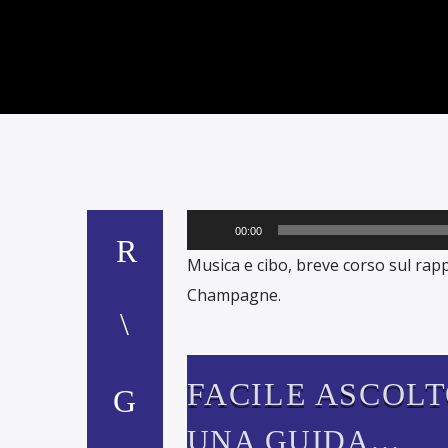
Audio
00:00
Player
Musica e cibo, breve corso sul rapp
Champagne.
FACILE ASCOL
UNA GUIDA