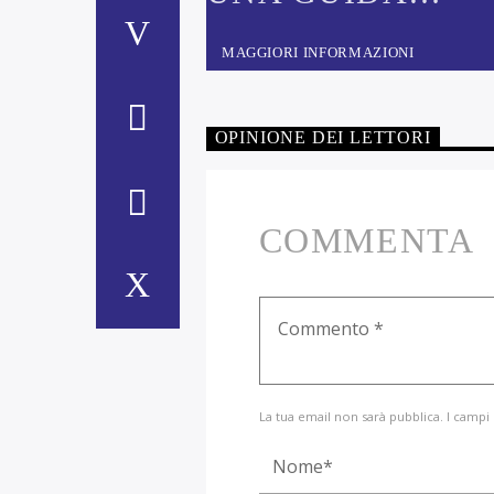
ALL’ASCOLTO D
MIGLIORE MUSI
MAGGIORI INFORMAZIONI
CLASSICA, LIRI
OPERETTA.
OPINIONE DEI LETTORI
COMMENTA
La tua email non sarà pubblica. I campi