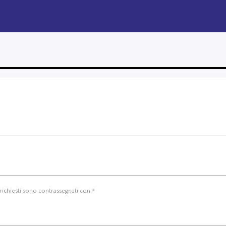
ELLA
i
CA
CA E DA
 richiesti sono contrassegnati con *