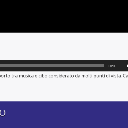
00:00
i
orto tra musica e cibo considerato da molti punti di vista. Ca
TO