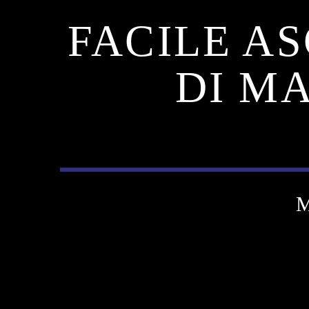
FACILE AS
DI M
M