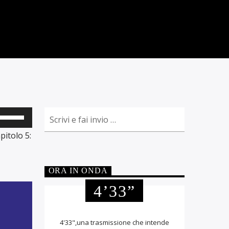
Usa
pitolo 5:
tasti
freccia
ORA IN ONDA
su/giù
4’33”
per
aumentare
o
4'33",una trasmissione che intende