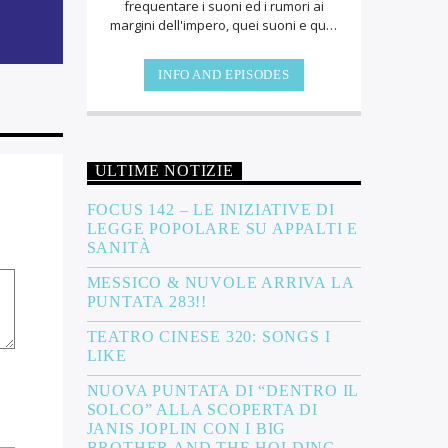
frequentare i suoni ed i rumori ai
diminuire
margini dell'impero, quei suoni e quei
rumori che non sono così frequenti da
l
ascoltare, quei suoni e rumori prodotti
INFO AND EPISODES
volume.
da geni incompresi, da menti
disturbate o forse più semplicemente
da persone curiose. Suoni e rumori
rivolti a chi non si accontenta delle
produzioni ben confezionate,
ULTIME NOTIZIE
ottimamente suonate,
eccessivamente promozionate. Suoni
FOCUS 142 – LE INIZIATIVE DI
e rumori ricercati e scovati, là, dove
LEGGE POPOLARE SU APPALTI E
l'impero della banalità non arriva. Là,
SANITÀ
dove esiste tutto il silenzio, tutto il
rumore e tutta la musica di cui
MESSICO & NUVOLE ARRIVA LA
abbiamo bisogno.
PUNTATA 283!!
TEATRO CINESE 320: SONGS I
LIKE
NUOVA PUNTATA DI “DENTRO IL
SOLCO” ALLA SCOPERTA DI
JANIS JOPLIN CON I BIG
BROTHER AND THE HOLDING