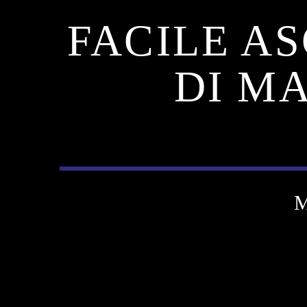
FACILE AS
DI M
M