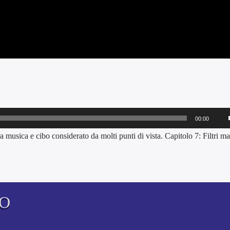
00:00
i
a musica e cibo considerato da molti punti di vista. Capitolo 7: Filtri ma
TO