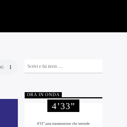
ORA IN ONDA
4’33”
4'33",una trasmissione che intende