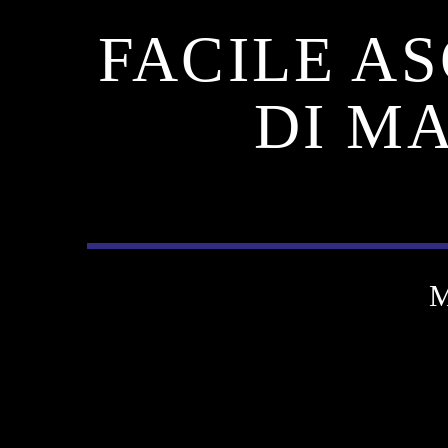
FACILE AS
DI M
M