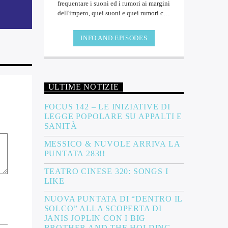
frequentare i suoni ed i rumori ai margini
dell'impero, quei suoni e quei rumori che
non sono così frequenti da ascoltare, quei
suoni e rumori prodotti da geni incompresi,
INFO AND EPISODES
da menti disturbate o forse più
semplicemente da persone curiose. Suoni e
rumori rivolti a chi non si accontenta delle
produzioni ben confezionate, ottimamente
suonate, eccessivamente promozionate.
ULTIME NOTIZIE
Suoni e rumori ricercati e scovati, là, dove
l'impero della banalità non arriva. Là, dove
FOCUS 142 – LE INIZIATIVE DI
esiste tutto il silenzio, tutto il rumore e
LEGGE POPOLARE SU APPALTI E
tutta la musica di cui abbiamo bisogno.
SANITÀ
MESSICO & NUVOLE ARRIVA LA
PUNTATA 283!!
TEATRO CINESE 320: SONGS I
LIKE
NUOVA PUNTATA DI “DENTRO IL
SOLCO” ALLA SCOPERTA DI
JANIS JOPLIN CON I BIG
BROTHER AND THE HOLDING