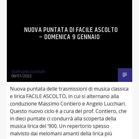
NUOVA PUNTATA DI FACILE ASCOLTO
– DOMENICA 9 GENNAIO
Giancarlo Lovisari
08/01/2022
Nuova puntata delle trasmissioni di musica classica
e lirica FACILE ASCOLTO, in cui si alternano alla
conduzione Massimo Contiero e Angelo Lucchiari.
Questo nuovo ciclo è a cura del prof. Contiero, che
in dieci puntate ci condurrà alla scoperta della
musica lirica del ‘900. Un repertorio spesso
malvisto dai melomani amanti della lirica più