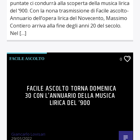
puntate ci condurrà alla scoperta della musica lirica
del ‘900. Con la nona trasmissione di Facile ascolto-
Annuario dell’opera lirica del Novecento, Massimo
Contiero arriva alla fine degli anni 20 del secolo.
Nel […]
FACILE ASCOLTO
0
FACILE ASCOLTO TORNA DOMENICA
30 CON L’ANNUARIO DELLA MUSICA
LIRICA DEL ‘900
Giancarlo Lovisari
29/01/2022