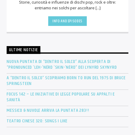
Storie, curiosità e influenze di dischi pop, rock e oltre:
entriamo nei solchi per ascoltare [...]
INFO AND EPISODES
ULTIME NOTIZIE
NUOVA PUNTATA DI “DENTRO IL SOLCO” ALLA SCOPERTA DI
“PRONOUNCED ’LEH-’NÉRD ’SKIN-’NÉRD” DEI LYNYRD SKYNYRD
A “DENTRO IL SOLCO” SCOPRIAMO BORN TO RUN DEL 1975 DI BRUCE
SPRINGSTEEN
FOCUS 142 – LE INIZIATIVE DI LEGGE POPOLARE SU APPALTI E
SANITÀ
MESSICO & NUVOLE ARRIVA LA PUNTATA 283!!
TEATRO CINESE 320: SONGS I LIKE