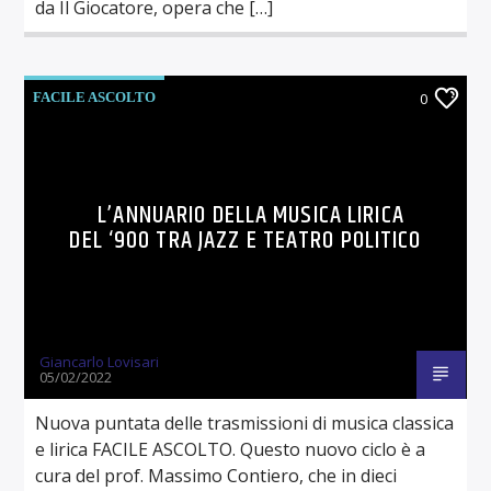
da Il Giocatore, opera che […]
FACILE ASCOLTO
0
L’ANNUARIO DELLA MUSICA LIRICA
DEL ‘900 TRA JAZZ E TEATRO POLITICO
Giancarlo Lovisari
05/02/2022
Nuova puntata delle trasmissioni di musica classica
e lirica FACILE ASCOLTO. Questo nuovo ciclo è a
cura del prof. Massimo Contiero, che in dieci