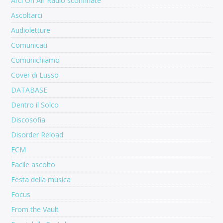
Arci On Air Radio sconfinate
Ascoltarci
Audioletture
Comunicati
Comunichiamo
Cover di Lusso
DATABASE
Dentro il Solco
Discosofia
Disorder Reload
ECM
Facile ascolto
Festa della musica
Focus
From the Vault