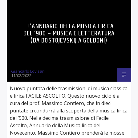
L’ANNUARIO DELLA MUSICA LIRICA
DEL ‘900 – MUSICA E LETTERATURA
(DA DOSTOJEVSKIJ A GOLDONI)
Giancarlo Lovisari
11/02/2022
Nuova puntata delle trasmissioni di musica classica
e lirica FACILE ASCOLTO. Questo nuovo ciclo è a
cura del prof. Massimo Contiero, che in dieci
puntate ci condurrà alla scoperta della musica lirica
del ‘900. Nella decima trasmissione di Facile
Ascolto, Annuario della Musica lirica del
Novecento, Massimo Contiero prenderà le mosse