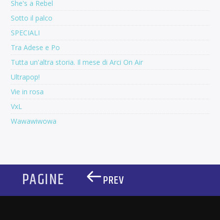
She's a Rebel
Sotto il palco
SPECIALI
Tra Adese e Po
Tutta un'altra storia. Il mese di Arci On Air
Ultrapop!
Vie in rosa
VxL
Wawawiwowa
PAGINE
PREV