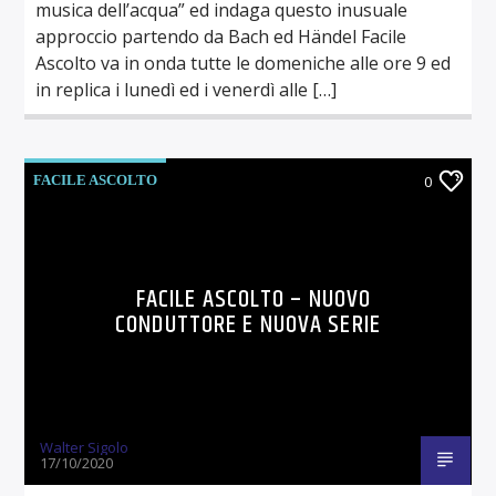
musica dell’acqua” ed indaga questo inusuale
approccio partendo da Bach ed Händel Facile
Ascolto va in onda tutte le domeniche alle ore 9 ed
in replica i lunedì ed i venerdì alle […]
FACILE ASCOLTO
0
FACILE ASCOLTO – NUOVO
CONDUTTORE E NUOVA SERIE
Walter Sigolo
17/10/2020