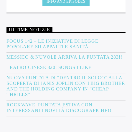
INFO AND EPISODES
delle produzioni ben confezionate, ottimamente suonate,
eccessivamente promozionate. Suoni e rumori ricercati e scovati,
là, dove l'impero della banalità non arriva. Là, dove esiste tutto il
silenzio, tutto il rumore e tutta la musica di cui abbiamo bisogno.
ULTIME NOTIZIE
FOCUS 142 – LE INIZIATIVE DI LEGGE
POPOLARE SU APPALTI E SANITÀ
MESSICO & NUVOLE ARRIVA LA PUNTATA 283!!
TEATRO CINESE 320: SONGS I LIKE
NUOVA PUNTATA DI “DENTRO IL SOLCO” ALLA
SCOPERTA DI JANIS JOPLIN CON I BIG BROTHER
AND THE HOLDING COMPANY IN “CHEAP
THRILLS”
ROCKWAVE, PUNTATA ESTIVA CON
INTERESSANTI NOVITÀ DISCOGRAFICHE!!