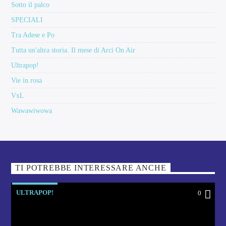
Sotto il palco
SPECIALI
Tra Adese e Po
Tutta un'altra storia. Il mese di Arci On Air
Ultrapop!
Vie in rosa
VxL
Wawawiwowa
TI POTREBBE INTERESSARE ANCHE
ULTRAPOP!
0