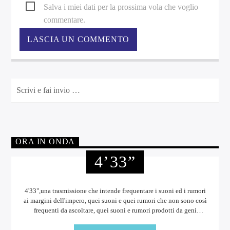
Salva i miei dati per la prossima vola che voglio
commentare.
ORA IN ONDA
4’33”
4'33",una trasmissione che intende frequentare i suoni ed i rumori
ai margini dell'impero, quei suoni e quei rumori che non sono così
frequenti da ascoltare, quei suoni e rumori prodotti da geni
incompresi, da menti disturbate o forse più semplicemente da
persone curiose. Suoni e rumori rivolti a chi non si accontenta