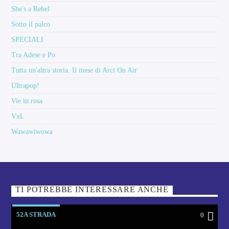
She's a Rebel
Sotto il palco
SPECIALI
Tra Adese e Po
Tutta un'altra storia. Il mese di Arci On Air
Ultrapop!
Vie in rosa
VxL
Wawawiwowa
TI POTREBBE INTERESSARE ANCHE
52A STRADA
0