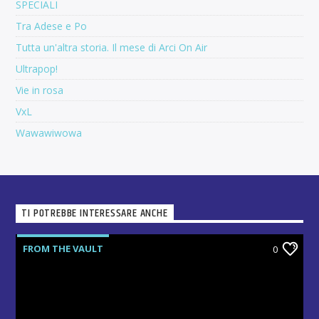
SPECIALI
Tra Adese e Po
Tutta un'altra storia. Il mese di Arci On Air
Ultrapop!
Vie in rosa
VxL
Wawawiwowa
TI POTREBBE INTERESSARE ANCHE
FROM THE VAULT
0