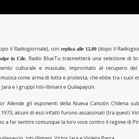
opo il Radiogiornale), con
(dopo il Radiogior
replica alle 12,00
, Radio BlueTu trasmetterà una selezione di br
olpe in Cile
ento culturale e musicale, improntato al recupero del 
la musica come arma di lotta e protesta, che ebbe tra i suoi 
 Jara e i gruppi Inti-Illimani e Quilapayún.
dor Allende gli esponenti della Nueva Canción Chilena sub
973, alcuni di essi infatti furono assassinati (tra questi Vict
arono a far sentire comunque la loro voce contro il regime di Pi
lapayún, Inti-Illimani, Victor Jara e Violeta Parra.