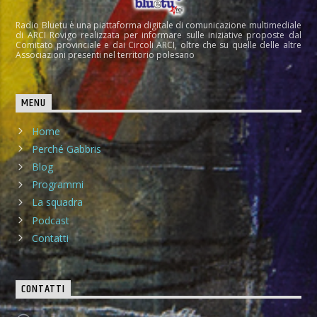
Radio Bluetu è una piattaforma digitale di comunicazione multimediale
di ARCI Rovigo realizzata per informare sulle iniziative proposte dal
Comitato provinciale e dai Circoli ARCI, oltre che su quelle delle altre
Associazioni presenti nel territorio polesano
MENU
Home
Perché Gabbris
Blog
Programmi
La squadra
Podcast
Contatti
CONTATTI