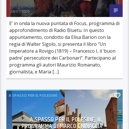
Elisa Barion
24/07/2020
E’ in onda la nuova puntata di Focus, programma di
approfondimento di Radio Bluetu. In questo
appuntamento, condotto da Elisa Barion con la
regia di Walter Sigolo, si presenta il libro “Un
Imperatore a Rovigo (1819) – Francesco I, il ‘buon
padre’ persecutore dei Carbonari”. Partecipano al
programma gli autori Maurizio Romanato,
giornalista, e Maria […]
A SPASSO PER IL POLESINE
0
A SPASSO PER IL POLESINE, IL
PROGRAMMA DI MARCO CHINAGLIA –