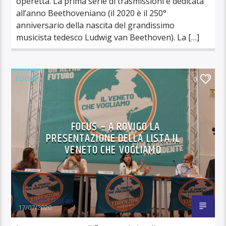
operetta. La prima serie di trasmissioni è dedicata
all’anno Beethoveniano (il 2020 è il 250°
anniversario della nascita del grandissimo
musicista tedesco Ludwig van Beethoven). La […]
FOCUS
0
FOCUS – A ROVIGO LA
PRESENTAZIONE DELLA LISTA IL
VENETO CHE VOGLIAMO
Giancarlo Lovisari
17/07/2020