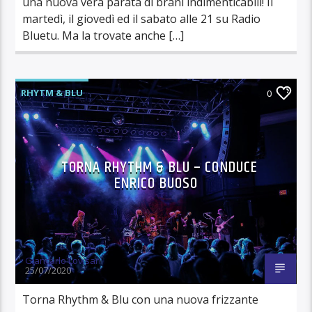
una nuova vera parata di brani indimenticabili! Il
martedì, il giovedì ed il sabato alle 21 su Radio
Bluetu. Ma la trovate anche […]
RHYTM & BLU
0
TORNA RHYTHM & BLU – CONDUCE
ENRICO BUOSO
Giancarlo Lovisari
25/07/2020
Torna Rhythm & Blu con una nuova frizzante