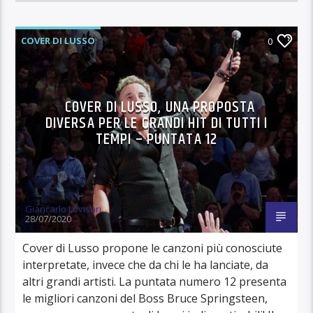
COVER DI LUSSO
0
COVER DI LUSSO, UNA PROPOSTA
DIVERSA PER LE GRANDI HIT DI TUTTI I
TEMPI – PUNTATA 12
Giancarlo Lovisari
28/07/2020
Cover di Lusso propone le canzoni più conosciute
interpretate, invece che da chi le ha lanciate, da
altri grandi artisti. La puntata numero 12 presenta
le migliori canzoni del Boss Bruce Springsteen,