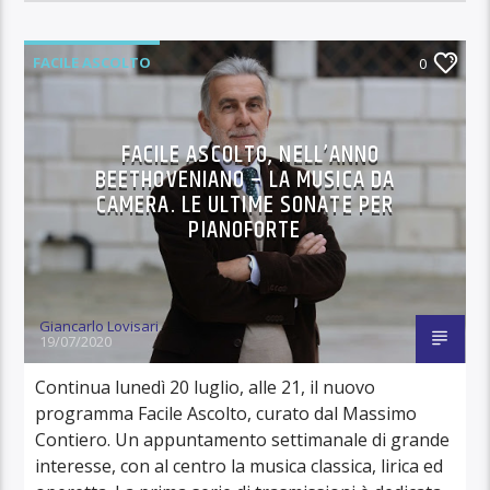
FACILE ASCOLTO
0
FACILE ASCOLTO, NELL’ANNO
BEETHOVENIANO – LA MUSICA DA
CAMERA. LE ULTIME SONATE PER
PIANOFORTE
Giancarlo Lovisari
19/07/2020
Continua lunedì 20 luglio, alle 21, il nuovo
programma Facile Ascolto, curato dal Massimo
Contiero. Un appuntamento settimanale di grande
interesse, con al centro la musica classica, lirica ed