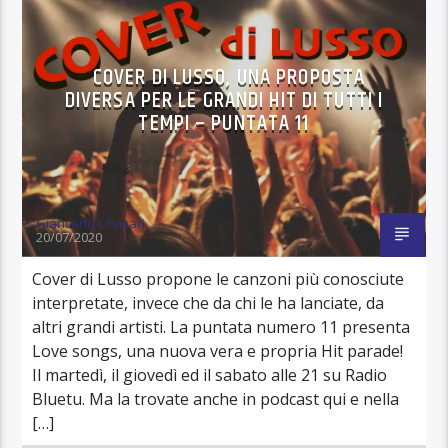
COVER DI LUSSO, UNA PROPOSTA
DIVERSA PER LE GRANDI HIT DI TUTTI I
TEMPI – PUNTATA 11
Giancarlo Lovisari
20/07/2020
Cover di Lusso propone le canzoni più conosciute
interpretate, invece che da chi le ha lanciate, da
altri grandi artisti. La puntata numero 11 presenta
Love songs, una nuova vera e propria Hit parade!
Il martedì, il giovedì ed il sabato alle 21 su Radio
Bluetu. Ma la trovate anche in podcast qui e nella
[…]