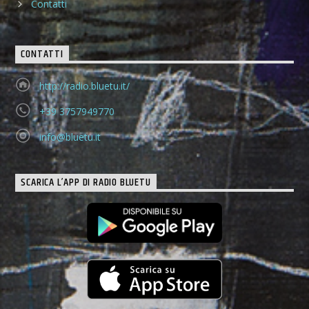
Contatti
CONTATTI
http://radio.bluetu.it/
+39 3757949770
info@bluetu.it
SCARICA L’APP DI RADIO BLUETU