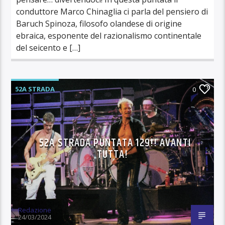
conduttore Marco Chinaglia ci parla del pensiero di
Baruch Spinoza, filosofo olandese di origine
ebraica, esponente del razionalismo continentale
del seicento e […]
52A STRADA
0
52A STRADA PUNTATA 129!! AVANTI
TUTTA!
Redazione
24/03/2024