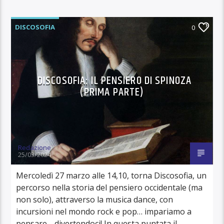
DISCOSOFIA
0
DISCOSOFIA: IL PENSIERO DI SPINOZA
(PRIMA PARTE)
Redazione
25/03/2024
Mercoledì 27 marzo alle 14,10, torna Discosofia, un
percorso nella storia del pensiero occidentale (ma
non solo), attraverso la musica dance, con
incursioni nel mondo rock e pop… impariamo a
pensare… divertendoci! In questa puntata il