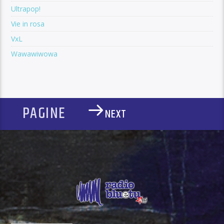
Ultrapop!
Vie in rosa
VxL
Wawawiwowa
PAGINE
NEXT