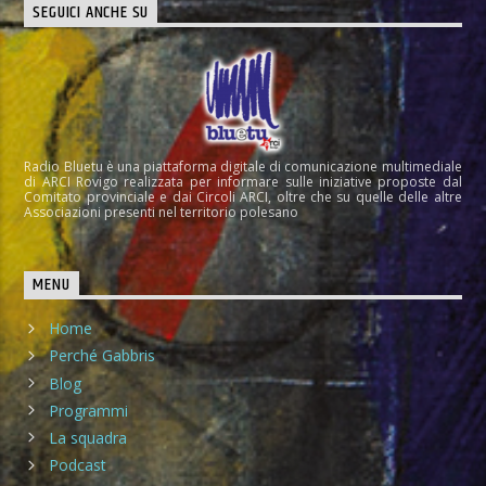
SEGUICI ANCHE SU
Radio Bluetu è una piattaforma digitale di comunicazione multimediale
di ARCI Rovigo realizzata per informare sulle iniziative proposte dal
Comitato provinciale e dai Circoli ARCI, oltre che su quelle delle altre
Associazioni presenti nel territorio polesano
MENU
Home
Perché Gabbris
Blog
Programmi
La squadra
Podcast