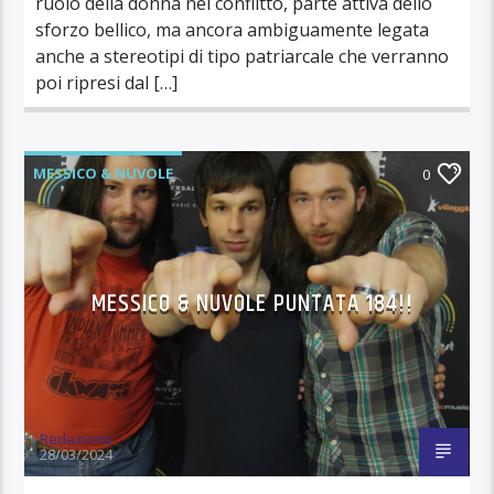
ruolo della donna nel conflitto, parte attiva dello
sforzo bellico, ma ancora ambiguamente legata
anche a stereotipi di tipo patriarcale che verranno
poi ripresi dal […]
MESSICO & NUVOLE
0
MESSICO & NUVOLE PUNTATA 184!!
Redazione
28/03/2024