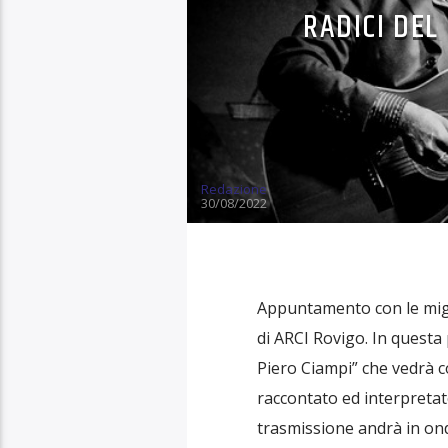
RADICI DEL
Redazione
30/08/2022
Appuntamento con le migl
di ARCI Rovigo. In quest
Piero Ciampi” che vedrà 
raccontato ed interpreta
trasmissione andrà in ond