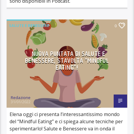
sono disponibili in Podcast.
SALUTE E BENESSERE
0
NUOVA PUNTATA DI SALUTE E
BENESSERE, STAVOLTA “MINDFUL
EATING”!
Redazione
31/01/2022
Elena oggi ci presenta l’interessantissimo mondo
del “Mindful Eating” e ci spiega alcune tecniche per
sperimentarlo! Salute e Benessere va in onda il