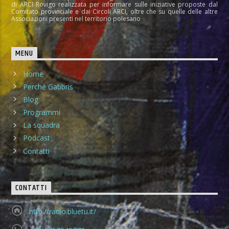
di ARCI Rovigo realizzata per informare sulle iniziative proposte dal
Comitato provinciale e dai Circoli ARCI, oltre che su quelle delle altre
Associazioni presenti nel territorio polesano
MENU
Home
Perché Gabbris
Blog
Programmi
La squadra
Podcast
Contatti
CONTATTI
http://radio.bluetu.it/