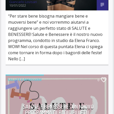
Giancarlo Lovisari
10/01/2022
“Per stare bene bisogna mangiare bene e
muoversi bene” e noi vorremmo aiutarvi a
raggiungere un perfetto stato di SALUTE e
BENESSERE! Salute e Benessere è il nostro nuovo
programma, condotto in studio da Elena Franco.
WOW! Nel corso di questa puntata Elena ci spiega
come tornare in forma dopo i bagordi delle feste!
Nello […]
SALUTE E BENESSERE
0
SALUTE E BENESSERE: UN NUOVO
PROGRAMMA DI RADIO BLUETU