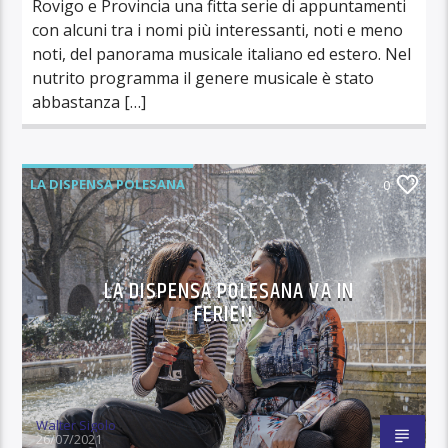
Rovigo e Provincia una fitta serie di appuntamenti
con alcuni tra i nomi più interessanti, noti e meno
noti, del panorama musicale italiano ed estero. Nel
nutrito programma il genere musicale è stato
abbastanza […]
LA DISPENSA POLESANA
0
LA DISPENSA POLESANA VA IN
FERIE!!
Walter Sigolo
26/07/2021