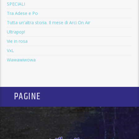
SPECIALI
Tra Adese e Po
Tutta un'altra storia. Il mese di Arci On Air
Ultrapop!
Vie in rosa
VxL
Wawawiwowa
PAGINE