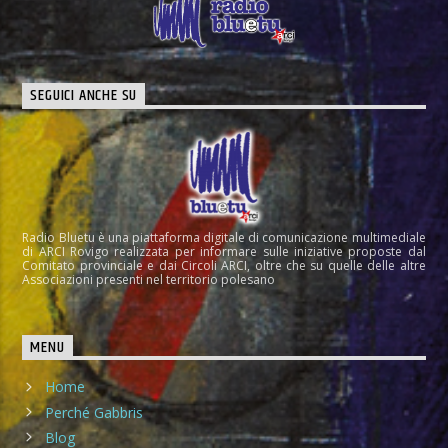
SEGUICI ANCHE SU
Radio Bluetu è una piattaforma digitale di comunicazione multimediale
di ARCI Rovigo realizzata per informare sulle iniziative proposte dal
Comitato provinciale e dai Circoli ARCI, oltre che su quelle delle altre
Associazioni presenti nel territorio polesano
MENU
Home
Perché Gabbris
Blog