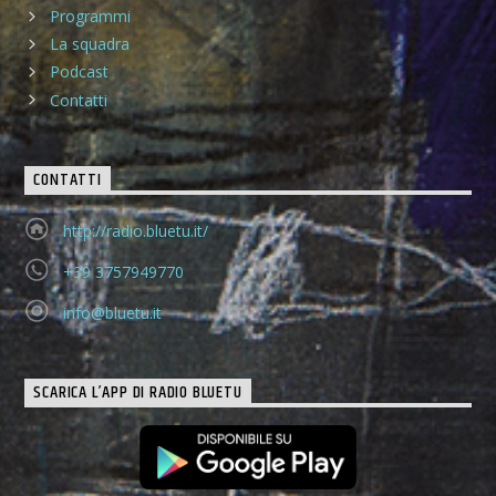
Programmi
La squadra
Podcast
Contatti
CONTATTI
http://radio.bluetu.it/
+39 3757949770
info@bluetu.it
SCARICA L’APP DI RADIO BLUETU