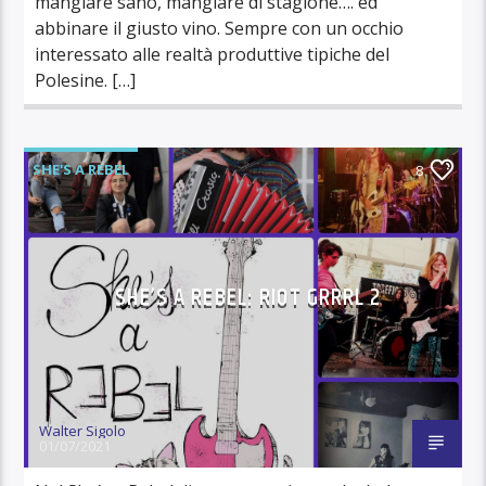
mangiare sano, mangiare di stagione…. ed
abbinare il giusto vino. Sempre con un occhio
interessato alle realtà produttive tipiche del
Polesine. […]
SHE'S A REBEL
8
SHE’S A REBEL: RIOT GRRRL 2
Walter Sigolo
01/07/2021