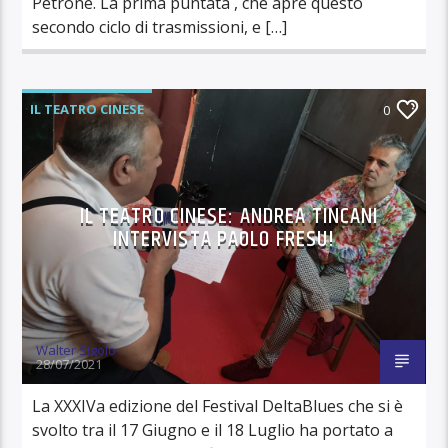
Petrone. La prima puntata , che apre questo
secondo ciclo di trasmissioni, e […]
IL TEATRO CINESE
0
IL TEATRO CINESE: ANDREA TINCANI
INTERVISTA PAOLO FRESU!
Walter Sigolo
28/07/2021
La XXXIVa edizione del Festival DeltaBlues che si è
svolto tra il 17 Giugno e il 18 Luglio ha portato a