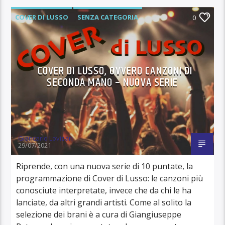
COVER DI LUSSO
SENZA CATEGORIA
0
COVER DI LUSSO, OVVERO CANZONI DI
SECONDA MANO – NUOVA SERIE
Giancarlo Lovisari
29/07/2021
Riprende, con una nuova serie di 10 puntate, la
programmazione di Cover di Lusso: le canzoni più
conosciute interpretate, invece che da chi le ha
lanciate, da altri grandi artisti. Come al solito la
selezione dei brani è a cura di Giangiuseppe