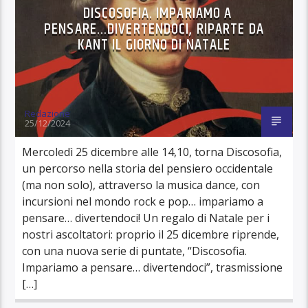
DISCOSOFIA. IMPARIAMO A
PENSARE…DIVERTENDOCI, RIPARTE DA
KANT IL GIORNO DI NATALE
Redazione
25/12/2024
Mercoledì 25 dicembre alle 14,10, torna Discosofia,
un percorso nella storia del pensiero occidentale
(ma non solo), attraverso la musica dance, con
incursioni nel mondo rock e pop… impariamo a
pensare… divertendoci! Un regalo di Natale per i
nostri ascoltatori: proprio il 25 dicembre riprende,
con una nuova serie di puntate, “Discosofia.
Impariamo a pensare… divertendoci”, trasmissione
[…]