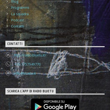
Blog
Programmi
La squadra
Podcast
Contatti
CONTATTI
http://radio.bluetu.it/
+39 3757949770
info@bluetu.it
SCARICA L’APP DI RADIO BLUETU