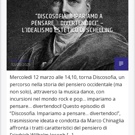
“DISCOSOFIA. IMPARIAMO A
PENSARE… DIVERTENDOCI” –
L’IDEALISMO ESTETICO DI SCHELLING
Redazione
12/03/2025
Mercoledì 12 marzo alle 14,10, torna Discosofia, un
percorso nella storia del pensiero occidentale (ma
non solo), attraverso la musica dance, con
incursioni nel mondo rock e pop… impariamo a
pensare… divertendoci! Questo episodio di
“Discosofia. Impariamo a pensare… divertendoci”,
trasmissione ideata e condotta da Marco Chinaglia
affronta i tratti caratteristici del pensiero di
Friedrich Wilhelm Joseph […]