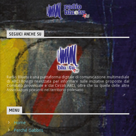
SEGUICI ANCHE SU
Radio Bluetu è una piattaforma digitale di comunicazione multimediale
di ARCI Rovigo realizzata per informare sulle iniziative proposte dal
Comitato provinciale e dai Circoli ARCI, oltre che su quelle delle altre
Associazioni presenti nel territorio polesano
MENU
Home
Perché Gabbris