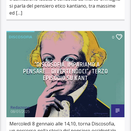
si parla del pensiero etico kantiano, tra massime
ed […]
DISCOSOFIA
0
“DISCOSOFIA. IMPARIAMO A
PENSARE… DIVERTENDOCI”, TERZO
EPISODIO SU KANT
Redazione
08/01/2025
Mercoledì 8 gennaio alle 14,10, torna Discosofia,
un percorso nella storia del pensiero occidentale