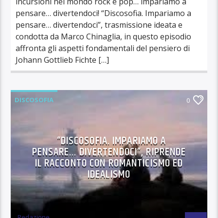
incursioni nel mondo rock e pop… impariamo a
pensare… divertendoci! “Discosofia. Impariamo a
pensare… divertendoci”, trasmissione ideata e
condotta da Marco Chinaglia, in questo episodio
affronta gli aspetti fondamentali del pensiero di
Johann Gottlieb Fichte […]
DISCOSOFIA
0
“DISCOSOFIA. IMPARIAMO A
PENSARE… DIVERTENDOCI”, RIPRENDE
IL RACCONTO CON ROMANTICISMO ED
IDEALISMO
Redazione