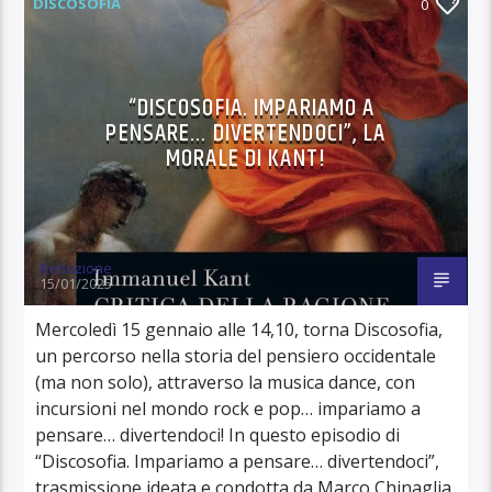
DISCOSOFIA
0
“DISCOSOFIA. IMPARIAMO A
PENSARE… DIVERTENDOCI”, LA
MORALE DI KANT!
Redazione
15/01/2025
Mercoledì 15 gennaio alle 14,10, torna Discosofia,
un percorso nella storia del pensiero occidentale
(ma non solo), attraverso la musica dance, con
incursioni nel mondo rock e pop… impariamo a
pensare… divertendoci! In questo episodio di
“Discosofia. Impariamo a pensare… divertendoci”,
trasmissione ideata e condotta da Marco Chinaglia