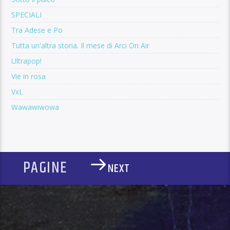
SPECIALI
Tra Adese e Po
Tutta un'altra storia. Il mese di Arci On Air
Ultrapop!
Vie in rosa
VxL
Wawawiwowa
PAGINE
NEXT