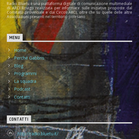
Radio Bluetu è una piattaforma digitale di comunicazione multimediale
di ARCI Rovigo realizzata per informare sulle iniziative proposte dal
Comitato provinciale e dai Circoli ARCI, oltre che su quelle delle altre
Associazioni presenti nel territorio polesano
MENU
Home
Perché Gabbris
Blog
Programmi
La squadra
Podcast
Contatti
CONTATTI
http://radio.bluetu.it/