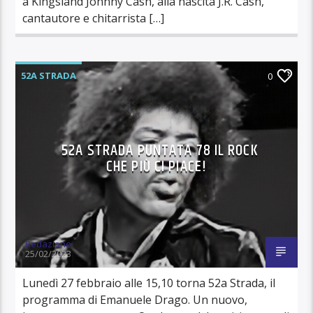
a Kingsland Johnny Cash, alla nascita J.R. Cash,
cantautore e chitarrista […]
52A STRADA
0
52A STRADA PUNTATA 78 IL ROCK
CHE PIÙ CI PIACE!
Redazione
25/02/2023
Lunedì 27 febbraio alle 15,10 torna 52a Strada, il
programma di Emanuele Drago. Un nuovo,