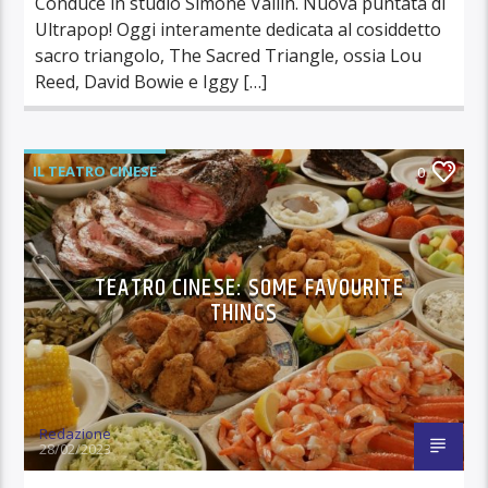
Conduce in studio Simone Vallin. Nuova puntata di
Ultrapop! Oggi interamente dedicata al cosiddetto
sacro triangolo, The Sacred Triangle, ossia Lou
Reed, David Bowie e Iggy […]
IL TEATRO CINESE
0
TEATRO CINESE: SOME FAVOURITE
THINGS
Redazione
28/02/2023