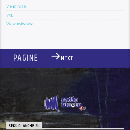
Vie in rosa
VxL
Wawawiwowa
PAGINE
NEXT
SEGUICI ANCHE SU