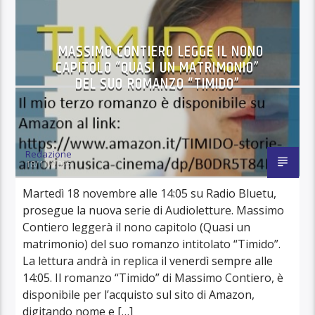
MASSIMO CONTIERO LEGGE IL NONO
CAPITOLO “QUASI UN MATRIMONIO”
DEL SUO ROMANZO “TIMIDO”
Redazione
18/11/2025
Martedì 18 novembre alle 14:05 su Radio Bluetu,
prosegue la nuova serie di Audioletture. Massimo
Contiero leggerà il nono capitolo (Quasi un
matrimonio) del suo romanzo intitolato “Timido”.
La lettura andrà in replica il venerdì sempre alle
14:05. Il romanzo “Timido” di Massimo Contiero, è
disponibile per l’acquisto sul sito di Amazon,
digitando nome e […]