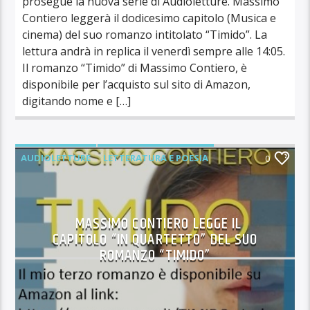
prosegue la nuova serie di Audioletture. Massimo
Contiero leggerà il dodicesimo capitolo (Musica e
cinema) del suo romanzo intitolato “Timido”. La
lettura andrà in replica il venerdì sempre alle 14:05.
Il romanzo “Timido” di Massimo Contiero, è
disponibile per l’acquisto sul sito di Amazon,
digitando nome e […]
AUDIOLETTURE
LETTERATURA E POESIA
0
MASSIMO CONTIERO LEGGE IL
CAPITOLO “IN QUARTETTO” DEL SUO
ROMANZO “TIMIDO”