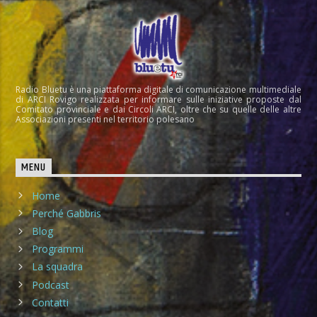
Radio Bluetu è una piattaforma digitale di comunicazione multimediale
di ARCI Rovigo realizzata per informare sulle iniziative proposte dal
Comitato provinciale e dai Circoli ARCI, oltre che su quelle delle altre
Associazioni presenti nel territorio polesano
MENU
Home
Perché Gabbris
Blog
Programmi
La squadra
Podcast
Contatti