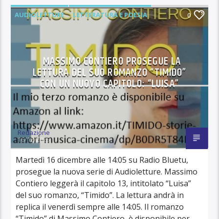
AUDIOLETTURE
LETTERATURA E POESIA
0
MASSIMO CONTIERO PROSEGUE LA
LETTURA DEL SUO ROMANZO “TIMIDO”
CON UN NUOVO CAPITOLO: “LUISA”
Redazione
16/12/2025
Martedì 16 dicembre alle 14:05 su Radio Bluetu,
prosegue la nuova serie di Audioletture. Massimo
Contiero leggerà il capitolo 13, intitolato “Luisa”
del suo romanzo, “Timido”. La lettura andrà in
replica il venerdì sempre alle 14:05. Il romanzo
“Timido” di Massimo Contiero, è disponibile per