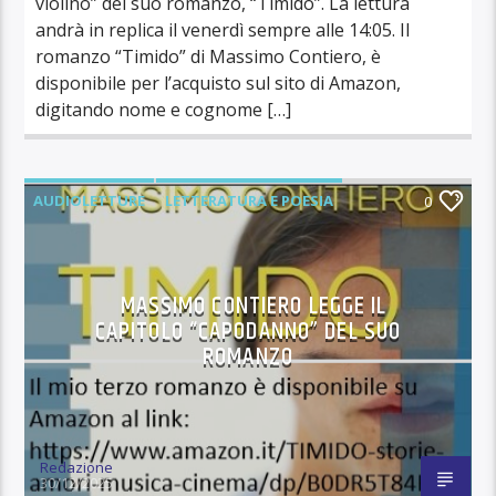
violino” del suo romanzo, “Timido”. La lettura
andrà in replica il venerdì sempre alle 14:05. Il
romanzo “Timido” di Massimo Contiero, è
disponibile per l’acquisto sul sito di Amazon,
digitando nome e cognome […]
AUDIOLETTURE
LETTERATURA E POESIA
0
MASSIMO CONTIERO LEGGE IL
CAPITOLO “CAPODANNO” DEL SUO
ROMANZO
Redazione
30/12/2025