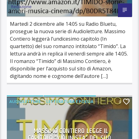
Redazione
02/12/2025
Martedì 2 dicembre alle 14:05 su Radio Bluetu,
prosegue la nuova serie di Audioletture. Massimo
Contiero leggerà l’undicesimo capitolo (In
quartetto) del suo romanzo intitolato “Timido”. La
lettura andrà in replica il venerdì sempre alle 14:05.
Il romanzo “Timido” di Massimo Contiero, è
disponibile per l’acquisto sul sito di Amazon,
digitando nome e cognome dell’autore […]
AUDIOLETTURE
LETTERATURA E POESIA
0
MASSIMO CONTIERO LEGGE IL
CAPITOLO “VIOLINISTA” DEL SUO