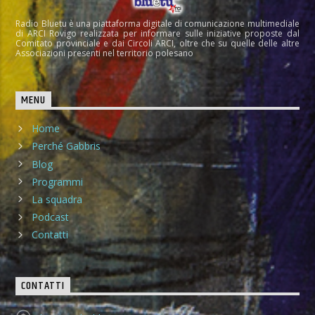
Radio Bluetu è una piattaforma digitale di comunicazione multimediale
di ARCI Rovigo realizzata per informare sulle iniziative proposte dal
Comitato provinciale e dai Circoli ARCI, oltre che su quelle delle altre
Associazioni presenti nel territorio polesano
MENU
Home
Perché Gabbris
Blog
Programmi
La squadra
Podcast
Contatti
CONTATTI