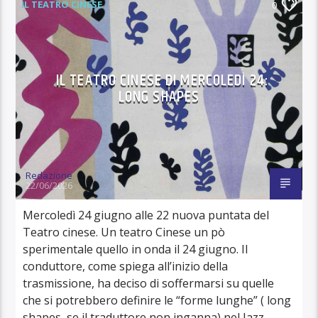
IL TEATRO CINESE
0
IL TEATRO CINESE DI MERCOLEDÌ 24:
LONG SHAPES
Redazione
22/06/2026
Mercoledì 24 giugno alle 22 nuova puntata del
Teatro cinese. Un teatro Cinese un pò
sperimentale quello in onda il 24 giugno. Il
conduttore, come spiega all’inizio della
trasmissione, ha deciso di soffermarsi su quelle
che si potrebbero definire le “forme lunghe” ( long
shapes, se il traduttore non inganna) nel Jazz.