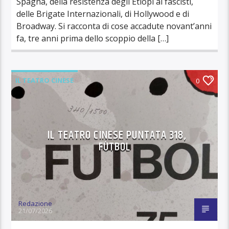
Spagna, della resistenza degli Etiopi ai fascisti,
delle Brigate Internazionali, di Hollywood e di
Broadway. Si racconta di cose accadute novant’anni
fa, tre anni prima dello scoppio della […]
IL TEATRO CINESE
0
IL TEATRO CINESE PUNTATA 318,
FÙTBOL
Redazione
21/07/2026