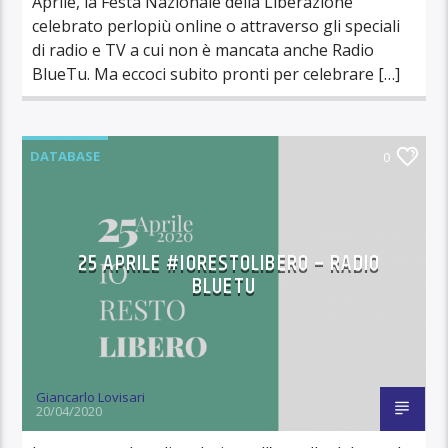
Aprile, la Festa Nazionale della Liberazione
celebrato perlopiù online o attraverso gli speciali
di radio e TV a cui non è mancata anche Radio
BlueTu. Ma eccoci subito pronti per celebrare […]
DATABASE
0
25 APRILE #IORESTOLIBERO – RADIO
BLUETU
Giancarlo Lovisari
20/04/2020