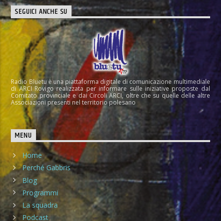
SEGUICI ANCHE SU
Radio Bluetu è una piattaforma digitale di comunicazione multimediale
di ARCI Rovigo realizzata per informare sulle iniziative proposte dal
Comitato provinciale e dai Circoli ARCI, oltre che su quelle delle altre
Associazioni presenti nel territorio polesano
MENU
Home
Perché Gabbris
Blog
Programmi
La squadra
Podcast