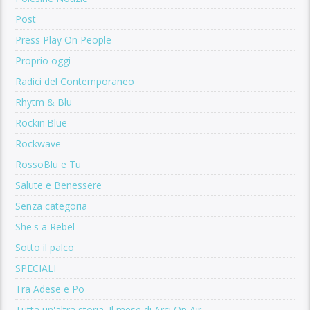
Post
Press Play On People
Proprio oggi
Radici del Contemporaneo
Rhytm & Blu
Rockin'Blue
Rockwave
RossoBlu e Tu
Salute e Benessere
Senza categoria
She's a Rebel
Sotto il palco
SPECIALI
Tra Adese e Po
Tutta un'altra storia. Il mese di Arci On Air