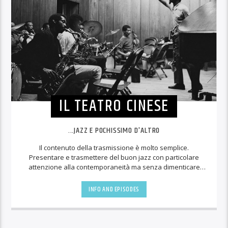
IL TEATRO CINESE
...JAZZ E POCHISSIMO D'ALTRO
Il contenuto della trasmissione è molto semplice.
Presentare e trasmettere del buon jazz con particolare
attenzione alla contemporaneità ma senza dimenticare
che, più di altre forme artistiche, il jazz ha un rapporto del
tutto peculiare con il suo passato.
INFO AND EPISODES