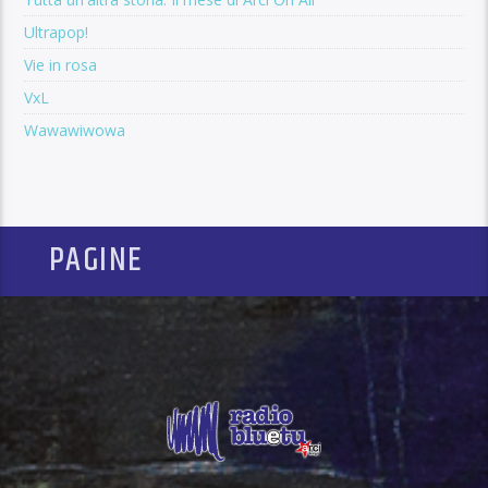
Ultrapop!
Vie in rosa
VxL
Wawawiwowa
PAGINE