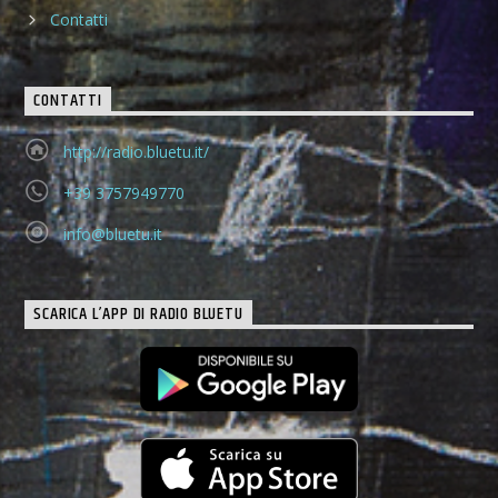
Contatti
CONTATTI
http://radio.bluetu.it/
+39 3757949770
info@bluetu.it
SCARICA L’APP DI RADIO BLUETU