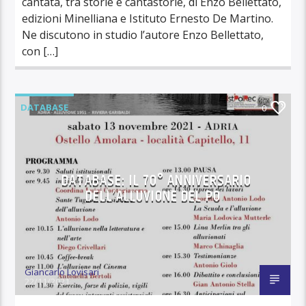
cantata, tra storie e cantastorie, di Enzo Bellettato,
edizioni Minelliana e Istituto Ernesto De Martino.
Ne discutono in studio l’autore Enzo Bellettato,
con […]
DATABASE
0
DATABASE: IL 70° ANNIVERSARIO
DELL’ALLUVIONE DEL PO
Giancarlo Lovisari
22/11/2021