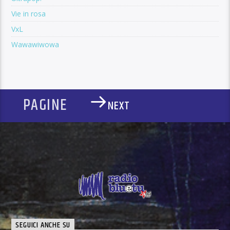
Vie in rosa
VxL
Wawawiwowa
PAGINE
NEXT
SEGUICI ANCHE SU