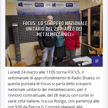
FOCUS
0
FOCUS: LO SCIOPERO NAZIONALE
UNITARIO DEL 28 MARZO DEI
METALMECCANICI
Redazione
22/03/2025
Lunedì 24 marzo alle 11:05 torna FOCUS, il
settimanale di approfondimento di Radio Bluetu. In
questa puntata di Focus si parla dello sciopero
nazionale unitario dei metalmeccanici, per il
rinnovo contrattuale, del 28 marzo con cortei in
varie città italiane, tra cui Rovigo, con partenza alle
ore 9.00 da Piazza G. Consigli (davanti alla