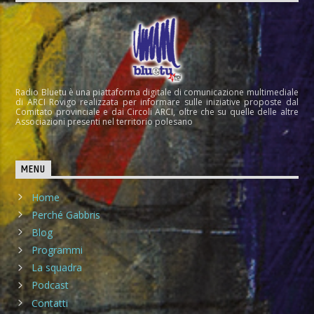
Radio Bluetu è una piattaforma digitale di comunicazione multimediale
di ARCI Rovigo realizzata per informare sulle iniziative proposte dal
Comitato provinciale e dai Circoli ARCI, oltre che su quelle delle altre
Associazioni presenti nel territorio polesano
MENU
Home
Perché Gabbris
Blog
Programmi
La squadra
Podcast
Contatti