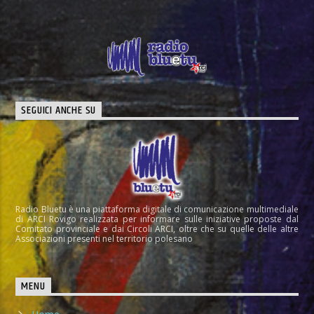
SEGUICI ANCHE SU
Radio Bluetu è una piattaforma digitale di comunicazione multimediale
di ARCI Rovigo realizzata per informare sulle iniziative proposte dal
Comitato provinciale e dai Circoli ARCI, oltre che su quelle delle altre
Associazioni presenti nel territorio polesano
MENU