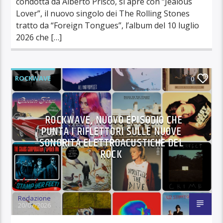
condotta da Alberto Prisco, si apre con “Jealous
Lover”, il nuovo singolo dei The Rolling Stones
tratto da “Foreign Tongues”, l’album del 10 luglio
2026 che […]
ROCKWAVE
0
ROCKWAVE, NUOVO EPISODIO CHE
PUNTA I RIFLETTORI SULLE NUOVE
SONORITÀ ELETTROACUSTICHE DEL
ROCK
Redazione
20/07/2026