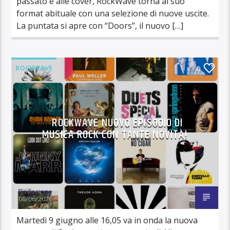
passato e alle cover, RockWave torna al suo
format abituale con una selezione di nuove uscite.
La puntata si apre con “Doors”, il nuovo […]
ROCKWAVE
0
ROCKWAVE NUOVO EPISODIO DI
MUSICA ROCK CON TANTE NOVITÀ!
Redazione
08/06/2026
Martedì 9 giugno alle 16,05 va in onda la nuova