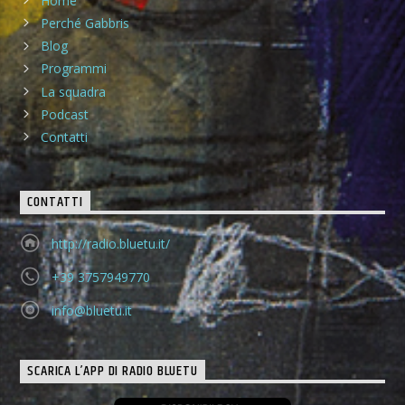
Home
Perché Gabbris
Blog
Programmi
La squadra
Podcast
Contatti
CONTATTI
http://radio.bluetu.it/
+39 3757949770
info@bluetu.it
SCARICA L’APP DI RADIO BLUETU