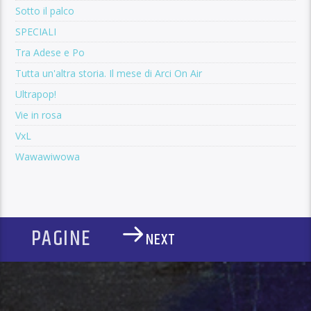
Sotto il palco
SPECIALI
Tra Adese e Po
Tutta un'altra storia. Il mese di Arci On Air
Ultrapop!
Vie in rosa
VxL
Wawawiwowa
PAGINE
NEXT