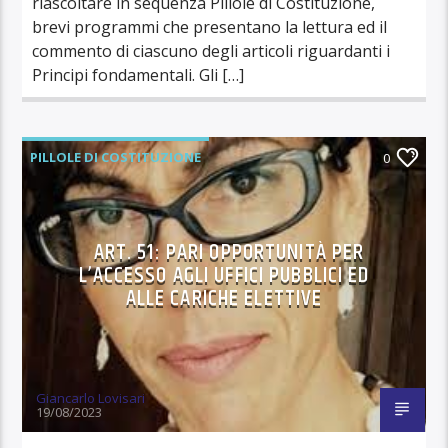
riascoltare in sequenza Pillole di Costituzione,
brevi programmi che presentano la lettura ed il
commento di ciascuno degli articoli riguardanti i
Principi fondamentali. Gli […]
PILLOLE DI COSTITUZIONE
0
ART. 51: PARI OPPORTUNITÀ PER
L’ACCESSO AGLI UFFICI PUBBLICI ED
ALLE CARICHE ELETTIVE
Giancarlo Lovisari
19/08/2023