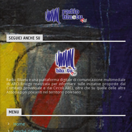
SEGUICI ANCHE SU
Radio Bluetu è una piattaforma digitale di comunicazione multimediale
di ARCI Rovigo realizzata per informare sulle iniziative proposte dal
Comitato provinciale e dai Circoli ARCI, oltre che su quelle delle altre
Associazioni presenti nel territorio polesano
MENU
Home
Perché Gabbris