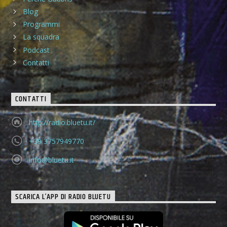
Blog
Programmi
La squadra
Podcast
Contatti
CONTATTI
http://radio.bluetu.it/
+39 3757949770
info@bluetu.it
SCARICA L’APP DI RADIO BLUETU