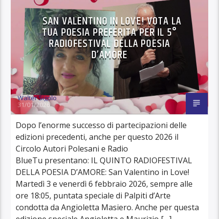
SAN VALENTINO IN LOVE! VOTA LA
TUA POESIA PREFERITA PER IL 5°
RADIOFESTIVAL DELLA POESIA
D’AMORE
Walter Sigolo
31/01/2026
Dopo l’enorme successo di partecipazioni delle
edizioni precedenti, anche per questo 2026 il
Circolo Autori Polesani e Radio
BlueTu presentano: IL QUINTO RADIOFESTIVAL
DELLA POESIA D’AMORE: San Valentino in Love!
Martedì 3 e venerdì 6 febbraio 2026, sempre alle
ore 18:05, puntata speciale di Palpiti d’Arte
condotta da Angioletta Masiero. Anche per questa
edizione speciale Angioletta e Maurizio […]