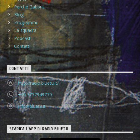
Perché Gabbris
Blog
Programmi
La squadra
Podcast
Contatti
CONTATTI
http://radio.bluetu.it/
+39 3757949770
info@bluetu.it
SCARICA L’APP DI RADIO BLUETU