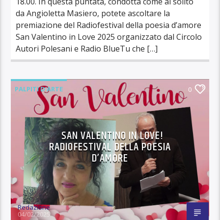
18.00. In questa puntata, condotta come al solito
da Angioletta Masiero, potete ascoltare la
premiazione del Radiofestival della poesia d’amore
San Valentino in Love 2025 organizzato dal Circolo
Autori Polesani e Radio BlueTu che […]
PALPITI D'ARTE
0
SAN VALENTINO IN LOVE!
RADIOFESTIVAL DELLA POESIA
D’AMORE
Redazione
04/02/2025