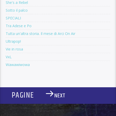
She's a Rebel
Sotto il palco
SPECIALI
Tra Adese e Po
Tutta un'altra storia. Il mese di Arci On Air
Ultrapop!
Vie in rosa
VxL
Wawawiwowa
PAGINE
NEXT