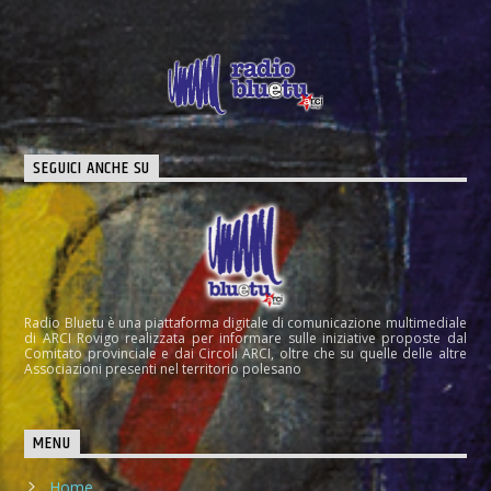
SEGUICI ANCHE SU
Radio Bluetu è una piattaforma digitale di comunicazione multimediale
di ARCI Rovigo realizzata per informare sulle iniziative proposte dal
Comitato provinciale e dai Circoli ARCI, oltre che su quelle delle altre
Associazioni presenti nel territorio polesano
MENU
Home