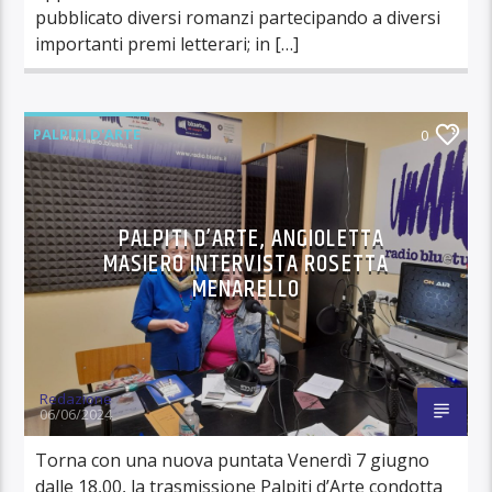
pubblicato diversi romanzi partecipando a diversi
importanti premi letterari; in […]
PALPITI D'ARTE
0
PALPITI D’ARTE, ANGIOLETTA
MASIERO INTERVISTA ROSETTA
MENARELLO
Redazione
06/06/2024
Torna con una nuova puntata Venerdì 7 giugno
dalle 18,00, la trasmissione Palpiti d’Arte condotta