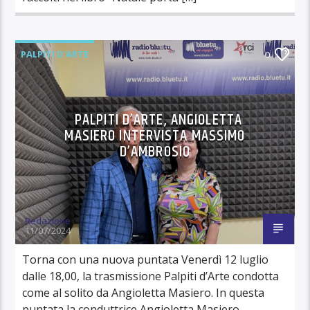
PALPITI D'ARTE
0
PALPITI D’ARTE, ANGIOLETTA
MASIERO INTERVISTA MASSIMO
D’AMBROSIO
Redazione
11/07/2024
Torna con una nuova puntata Venerdì 12 luglio
dalle 18,00, la trasmissione Palpiti d’Arte condotta
come al solito da Angioletta Masiero. In questa
puntata la conduttrice Angioletta Masiero