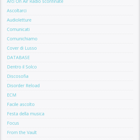
Arci On Air Radio sconfinate
Ascoltarci
Audioletture
Comunicati
Comunichiamo
Cover di Lusso
DATABASE
Dentro il Solco
Discosofia
Disorder Reload
ECM
Facile ascolto
Festa della musica
Focus
From the Vault