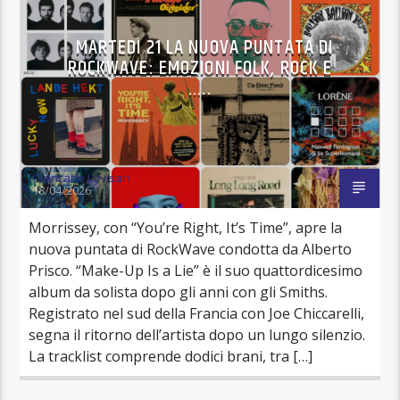
MARTEDÌ 21 LA NUOVA PUNTATA DI
ROCKWAVE: EMOZIONI FOLK, ROCK E
…..
Giancarlo Lovisari
18/04/2026
Morrissey, con “You’re Right, It’s Time”, apre la
nuova puntata di RockWave condotta da Alberto
Prisco. “Make-Up Is a Lie” è il suo quattordicesimo
album da solista dopo gli anni con gli Smiths.
Registrato nel sud della Francia con Joe Chiccarelli,
segna il ritorno dell’artista dopo un lungo silenzio.
La tracklist comprende dodici brani, tra […]