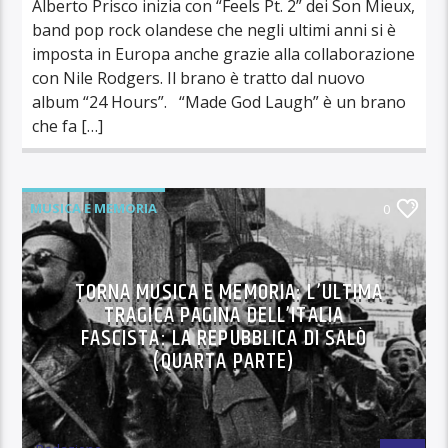
Alberto Prisco inizia con “Feels Pt. 2” dei Son Mieux,
band pop rock olandese che negli ultimi anni si è
imposta in Europa anche grazie alla collaborazione
con Nile Rodgers. Il brano è tratto dal nuovo
album “24 Hours”. “Made God Laugh” è un brano
che fa […]
MUSICA E MEMORIA
0
TORNA MUSICA E MEMORIA: L’ULTIMA
TRAGICA PAGINA DELL’ITALIA
FASCISTA: LA REPUBBLICA DI SALÒ
(QUARTA PARTE)