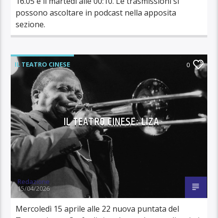
16.05 e il martedì alle 00:10. Le trasmissioni si
possono ascoltare in podcast nella apposita
sezione.
IL TEATRO CINESE
0
IL TEATRO CINESE: LIZA
Redazione
15/04/2026
Mercoledì 15 aprile alle 22 nuova puntata del