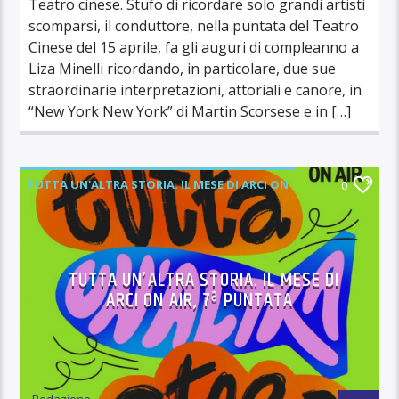
Teatro cinese. Stufo di ricordare solo grandi artisti
scomparsi, il conduttore, nella puntata del Teatro
Cinese del 15 aprile, fa gli auguri di compleanno a
Liza Minelli ricordando, in particolare, due sue
straordinarie interpretazioni, attoriali e canore, in
“New York New York” di Martin Scorsese e in […]
TUTTA UN'ALTRA STORIA. IL MESE DI ARCI ON
0
AIR
TUTTA UN’ALTRA STORIA. IL MESE DI
ARCI ON AIR, 7ª PUNTATA
Redazione