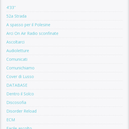
4'33''
52a Strada
A spasso per il Polesine
Arci On Air Radio sconfinate
Ascoltarci
Audioletture
Comunicati
Comunichiamo
Cover di Lusso
DATABASE
Dentro il Solco
Discosofia
Disorder Reload
ECM
Facile ascolto