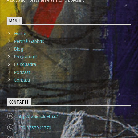
Associazioni presenti nel territorio polesano
MENU
Home
Perché Gabbris
Blog
Programmi
La squadra
Podcast
Contatti
CONTATTI
http://radio.bluetu.it/
+39 3757949770