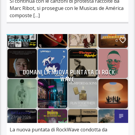
Si continua con le canzoni di protesta raccolte da
Marc Ribot, si prosegue con le Musicas de América
composte […]
ROCKWAVE
0
DOMANI LA NUOVA PUNTATA DI ROCK
WAVE
Redazione
27/04/2026
La nuova puntata di RockWave condotta da