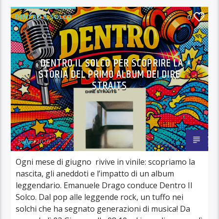
DENTRO IL SOLCO
0
DENTRO IL SOLCO PER SCOPRIRE LA
STORIA DEL PRIMO ALBUM DEI DIRE
STRAITS
Redazione
30/05/2026
Ogni mese di giugno rivive in vinile: scopriamo la
nascita, gli aneddoti e l’impatto di un album
leggendario. Emanuele Drago conduce Dentro Il
Solco. Dal pop alle leggende rock, un tuffo nei
solchi che ha segnato generazioni di musica! Da