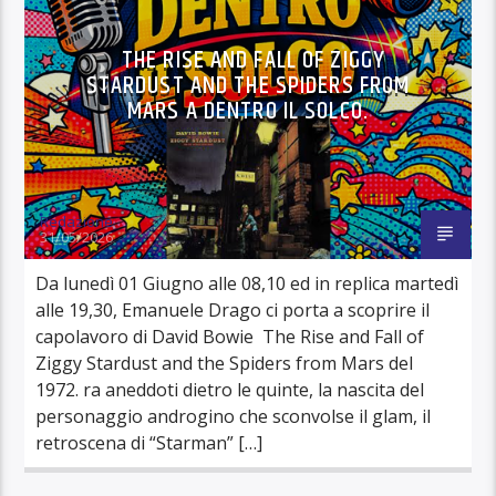
THE RISE AND FALL OF ZIGGY
STARDUST AND THE SPIDERS FROM
MARS A DENTRO IL SOLCO.
Redazione
31/05/2026
Da lunedì 01 Giugno alle 08,10 ed in replica martedì
alle 19,30, Emanuele Drago ci porta a scoprire il
capolavoro di David Bowie The Rise and Fall of
Ziggy Stardust and the Spiders from Mars del
1972. ra aneddoti dietro le quinte, la nascita del
personaggio androgino che sconvolse il glam, il
retroscena di “Starman” […]