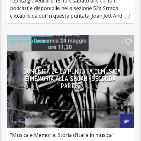
replica giovedì alle 15,10 e sabato alle 00,10 Il
podcast è disponibile nella sezione 52a Strada
cliccabile da qui In questa puntata: Joan Jett And […]
MUSICA E MEMORIA
0
DOMENICA 24 LA PUNTATA DI MUSICA
E MEMORIA ALLA SHOAH (SECONDA
PARTE)
Redazione
24/05/2026
“Musica e Memoria. Storia d’Italia in musica”