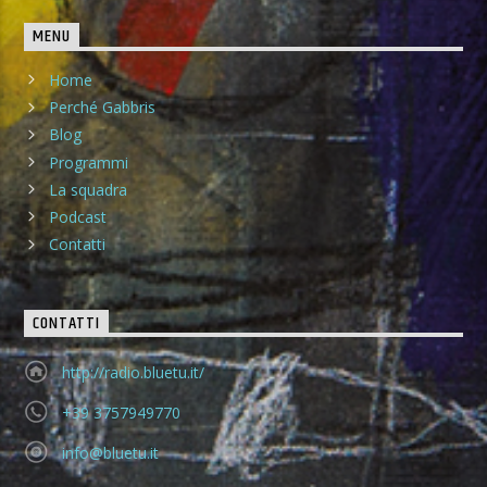
MENU
Home
Perché Gabbris
Blog
Programmi
La squadra
Podcast
Contatti
CONTATTI
http://radio.bluetu.it/
+39 3757949770
info@bluetu.it