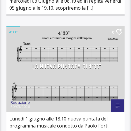
mercoledì 03 Giugno alle 08,10 ed in replica venerdì
05 giugno alle 19,10, scopriremo la […]
4'33''
0
LA NUOVA PUNTATA DI 4’33”
Redazione
30/05/2026
Lunedì 1 giugno alle 18.10 nuova puntata del
programma musicale condotto da Paolo Forti: