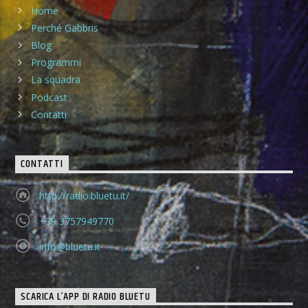
Home
Perché Gabbris
Blog
Programmi
La squadra
Podcast
Contatti
CONTATTI
http://radio.bluetu.it/
+39 3757949770
info@bluetu.it
SCARICA L’APP DI RADIO BLUETU