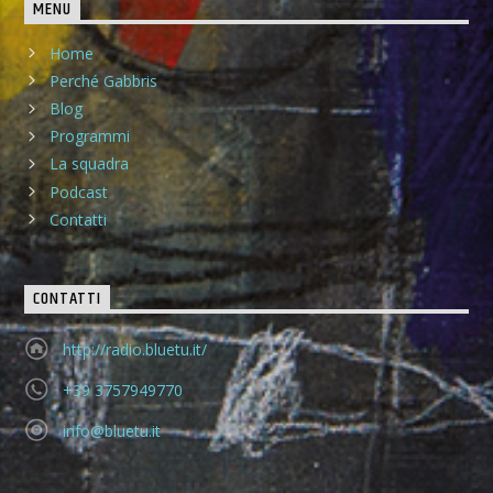
MENU
Home
Perché Gabbris
Blog
Programmi
La squadra
Podcast
Contatti
CONTATTI
http://radio.bluetu.it/
+39 3757949770
info@bluetu.it