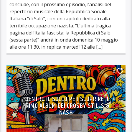
conclude, con il prossimo episodio, l’analisi del
repertorio musicale della Repubblica Sociale
Italiana “di Salò”, con un capitolo dedicato alla
terribile occupazione nazista. “L’ultima tragica
pagina dell’Italia fascista: la Repubblica di Salò
(sesta parte)” andrà in onda domenica 10 maggio
alle ore 11,30, in replica martedì 12 alle […]
DENTRO IL SOLCO
0
DENTRO IL SOLCO PER SCOPRIRE IL
PRIMO ALBUM DEI CROSBY STILLS &
NASH