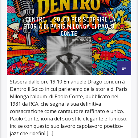
DENTRO IL SOLCO PER SCOPRIRE LA
STORIA DI PARIS MILONGA DI PAOLO
CONTE
Redazione
12/05/2026
Stasera dalle ore 19,10 Emanuele Drago condurrà
Dentro il Solco in cui parleremo della storia di Paris
Milonga l’album di Paolo Conte, pubblicato nel
1981 da RCA, che segna la sua definitiva
consacrazione come cantautore raffinato e unico.
Paolo Conte, icona del suo stile elegante e fumoso,
incise con questo suo lavoro capolavoro poetico-
jazz che ridefinì […]