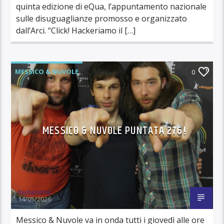
quinta edizione di eQua, l’appuntamento nazionale
sulle disuguaglianze promosso e organizzato
dall’Arci. “Click! Hackeriamo il […]
MESSICO & NUVOLE
0
MESSICO & NUVOLE PUNTATA 276!
Redazione
14/05/2026
Messico & Nuvole va in onda tutti i giovedì alle ore