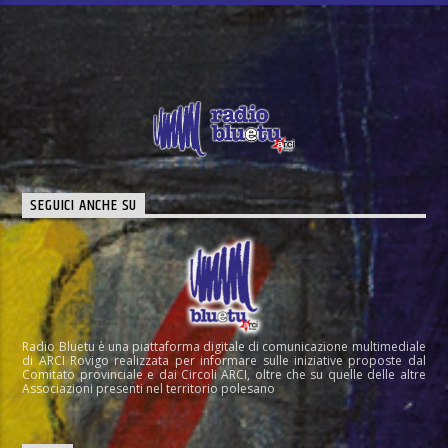
SEGUICI ANCHE SU
Radio Bluetu è una piattaforma digitale di comunicazione multimediale
di ARCI Rovigo realizzata per informare sulle iniziative proposte dal
Comitato provinciale e dai Circoli ARCI, oltre che su quelle delle altre
Associazioni presenti nel territorio polesano