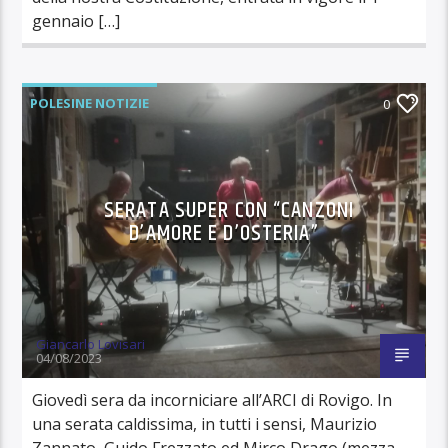
gennaio […]
POLESINE NOTIZIE
0
SERATA SUPER CON “CANZONI
D’AMORE E D’OSTERIA”
Giancarlo Lovisari
04/08/2023
Giovedì sera da incorniciare all’ARCI di Rovigo. In
una serata caldissima, in tutti i sensi, Maurizio
Zannato, Guido Frezzato ed Mirco Drago (mezza