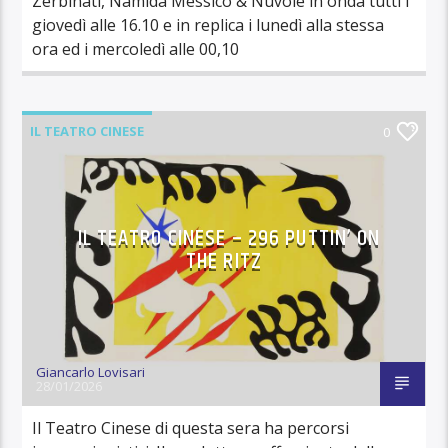
Zerbinati, Namida Messico & Nuvole in onda tutti i
giovedì alle 16.10 e in replica i lunedì alla stessa
ora ed i mercoledì alle 00,10
IL TEATRO CINESE
0
IL TEATRO CINESE – 296 PUTTIN’ ON
THE RITZ
Giancarlo Lovisari
28/01/2026
Il Teatro Cinese di questa sera ha percorsi