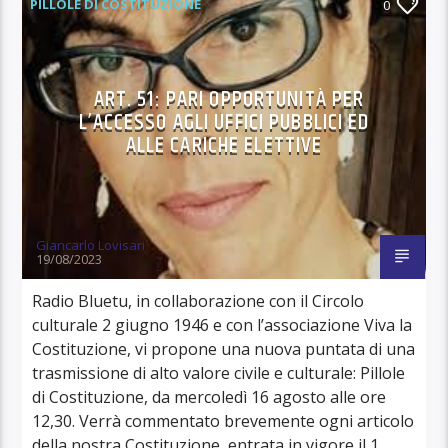
PILLOLE DI COSTITUZIONE
0
ART. 51: PARI OPPORTUNITÀ PER
L’ACCESSO AGLI UFFICI PUBBLICI ED
ALLE CARICHE ELETTIVE
Giancarlo Lovisari
19/08/2023
Radio Bluetu, in collaborazione con il Circolo
culturale 2 giugno 1946 e con l’associazione Viva la
Costituzione, vi propone una nuova puntata di una
trasmissione di alto valore civile e culturale: Pillole
di Costituzione, da mercoledì 16 agosto alle ore
12,30. Verrà commentato brevemente ogni articolo
della nostra Costituzione, entrata in vigore il 1