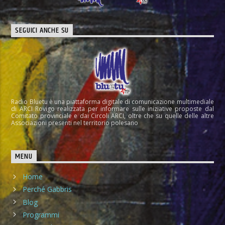
SEGUICI ANCHE SU
Radio Bluetu è una piattaforma digitale di comunicazione multimediale
di ARCI Rovigo realizzata per informare sulle iniziative proposte dal
Comitato provinciale e dai Circoli ARCI, oltre che su quelle delle altre
Associazioni presenti nel territorio polesano
MENU
Home
Perché Gabbris
Blog
Programmi