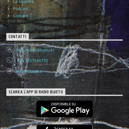
La squadra
Podcast
Contatti
CONTATTI
http://radio.bluetu.it/
+39 3757949770
info@bluetu.it
SCARICA L’APP DI RADIO BLUETU