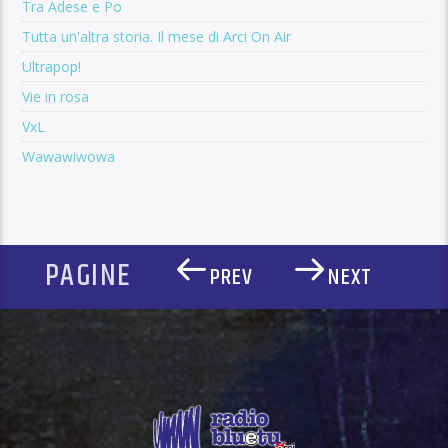
Tra Adese e Po
Tutta un'altra storia. Il mese di Arci On Air
Ultrapop!
Vie in rosa
VxL
Wawawiwowa
PAGINE
PREV
NEXT