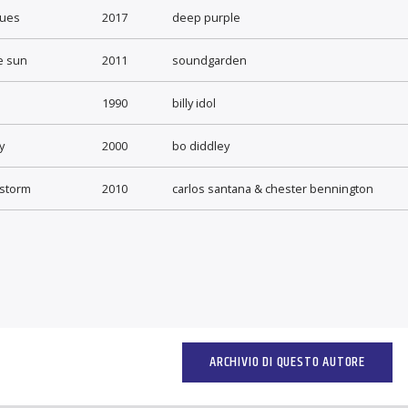
lues
2017
deep purple
he sun
2011
soundgarden
1990
billy idol
y
2000
bo diddley
 storm
2010
carlos santana & chester bennington
ARCHIVIO DI QUESTO AUTORE
I