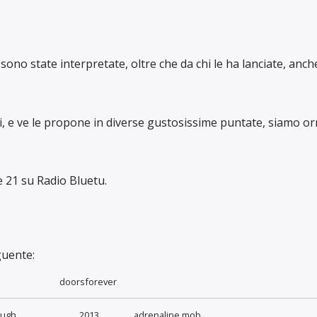
ono state interpretate, oltre che da chi le ha lanciate, anche
i, e ve le propone in diverse gustosissime puntate, siamo or
le 21 su Radio Bluetu.
guente:
doorsforever
ough
2013
adrenaline mob