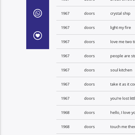
1967
doors
crystal ship
1967
doors
light my fire
1967
doors
love me two 
1967
doors
people are s
1967
doors
soul kitchen
1967
doors
take it as it 
1967
doors
you’re lost littl
1968
doors
hello, I love y
1968
doors
touch me the