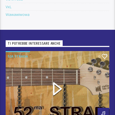
VxL
Wawawiwowa
TI POTREBBE INTERESSARE ANCHE
52A STRADA
0