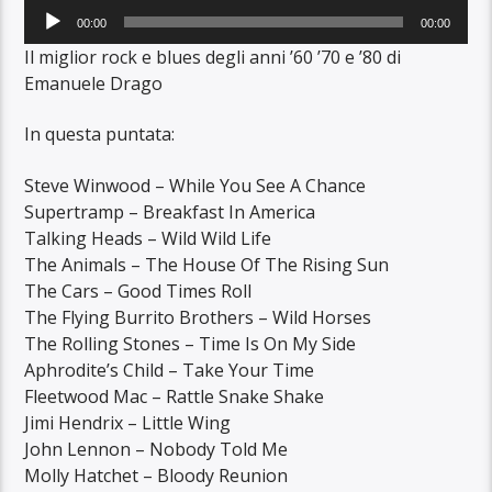
Audio
00:00
00:00
Player
Il miglior rock e blues degli anni ’60 ’70 e ’80 di
Emanuele Drago
In questa puntata:
Steve Winwood – While You See A Chance
Supertramp – Breakfast In America
Talking Heads – Wild Wild Life
The Animals – The House Of The Rising Sun
The Cars – Good Times Roll
The Flying Burrito Brothers – Wild Horses
The Rolling Stones – Time Is On My Side
Aphrodite’s Child – Take Your Time
Fleetwood Mac – Rattle Snake Shake
Jimi Hendrix – Little Wing
John Lennon – Nobody Told Me
Molly Hatchet – Bloody Reunion