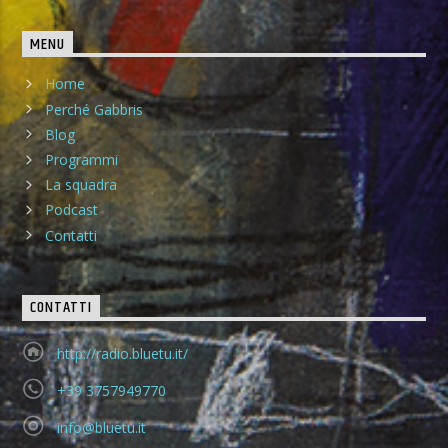
MENU
Home
Perché Gabbris
Blog
Programmi
La squadra
Podcast
Contatti
CONTATTI
http://radio.bluetu.it/
+39 3757949770
info@bluetu.it