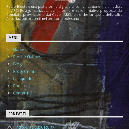
Radio Bluetu è una piattaforma digitale di comunicazione multimediale
di ARCI Rovigo realizzata per informare sulle iniziative proposte dal
Comitato provinciale e dai Circoli ARCI, oltre che su quelle delle altre
Associazioni presenti nel territorio polesano
MENU
Home
Perché Gabbris
Blog
Programmi
La squadra
Podcast
Contatti
CONTATTI
http://radio.bluetu.it/