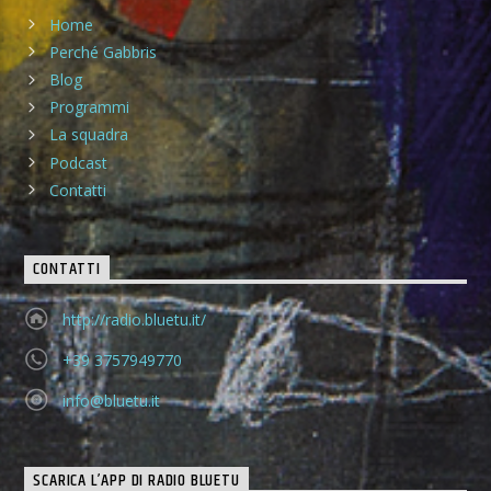
Home
Perché Gabbris
Blog
Programmi
La squadra
Podcast
Contatti
CONTATTI
http://radio.bluetu.it/
+39 3757949770
info@bluetu.it
SCARICA L’APP DI RADIO BLUETU