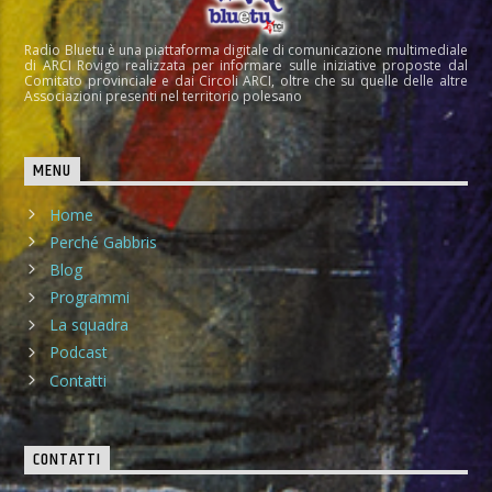
Radio Bluetu è una piattaforma digitale di comunicazione multimediale
di ARCI Rovigo realizzata per informare sulle iniziative proposte dal
Comitato provinciale e dai Circoli ARCI, oltre che su quelle delle altre
Associazioni presenti nel territorio polesano
MENU
Home
Perché Gabbris
Blog
Programmi
La squadra
Podcast
Contatti
CONTATTI