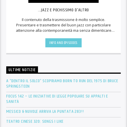
...JAZZ E POCHISSIMO D'ALTRO
Il contenuto della trasmissione è molto semplice.
Presentare e trasmettere del buon jazz con particolare
attenzione alla contemporaneità ma senza dimenticare
che, più di altre forme artistiche, il jazz ha un rapporto del
tutto peculiare con il suo passato.
INFO AND EPISODES
ULTIME NOTIZIE
A “DENTRO IL SOLCO” SCOPRIAMO BORN TO RUN DEL 1975 DI BRUCE
SPRINGSTEEN
FOCUS 142 – LE INIZIATIVE DI LEGGE POPOLARE SU APPALTI E
SANITÀ
MESSICO & NUVOLE ARRIVA LA PUNTATA 283!!
TEATRO CINESE 320: SONGS I LIKE