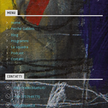
MENU
Home
Perché Gabbris
Blog
Programmi
La squadra
Podcast
Contatti
CONTATTI
http://radio.bluetu.it/
+39 3757949770
info@bluetu.it