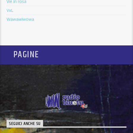
Vie in rosa
VxL
Wawawiwowa
PAGINE
SEGUICI ANCHE SU