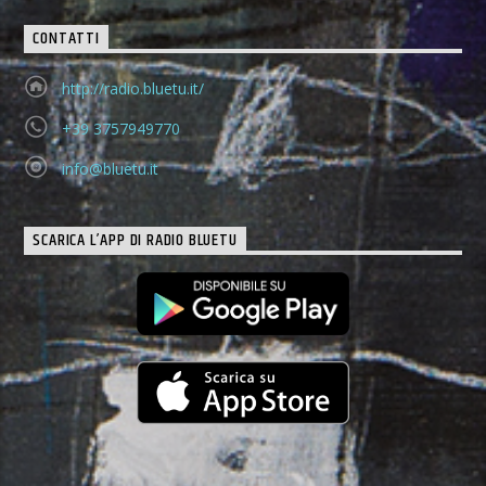
CONTATTI
http://radio.bluetu.it/
+39 3757949770
info@bluetu.it
SCARICA L’APP DI RADIO BLUETU