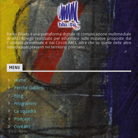
Radio Bluetu è una piattaforma digitale di comunicazione multimediale
di ARCI Rovigo realizzata per informare sulle iniziative proposte dal
Comitato provinciale e dai Circoli ARCI, oltre che su quelle delle altre
Associazioni presenti nel territorio polesano
MENU
Home
Perché Gabbris
Blog
Programmi
La squadra
Podcast
Contatti