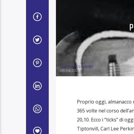
P
Giancarlo Lovisari
08/04/2023
Proprio oggi, almanacco 
365 volte nel corso dell’a
20,10. Ecco i “ticks” di og
Tiptonvill, Carl Lee Perki