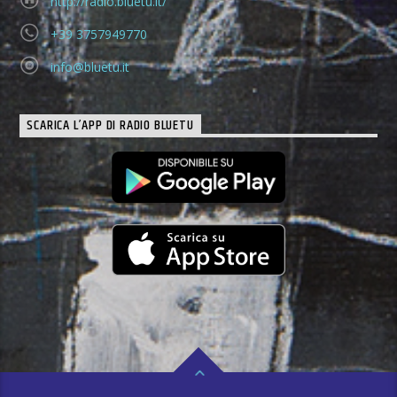
http://radio.bluetu.it/
+39 3757949770
info@bluetu.it
SCARICA L’APP DI RADIO BLUETU