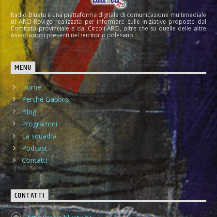
Radio Bluetu è una piattaforma digitale di comunicazione multimediale
di ARCI Rovigo realizzata per informare sulle iniziative proposte dal
Comitato provinciale e dai Circoli ARCI, oltre che su quelle delle altre
Associazioni presenti nel territorio polesano
MENU
Home
Perché Gabbris
Blog
Programmi
La squadra
Podcast
Contatti
CONTATTI