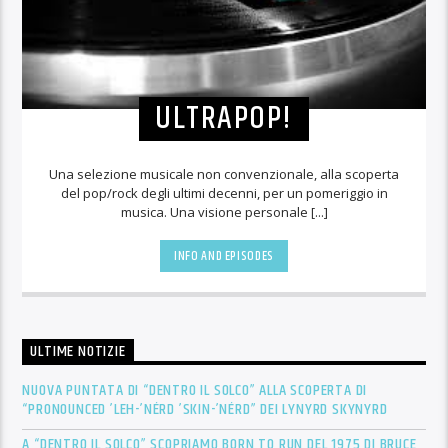
ULTRAPOP!
Una selezione musicale non convenzionale, alla scoperta
del pop/rock degli ultimi decenni, per un pomeriggio in
musica. Una visione personale [...]
INFO AND EPISODES
ULTIME NOTIZIE
NUOVA PUNTATA DI “DENTRO IL SOLCO” ALLA SCOPERTA DI
“PRONOUNCED ’LEH-’NÉRD ’SKIN-’NÉRD” DEI LYNYRD SKYNYRD
A “DENTRO IL SOLCO” SCOPRIAMO BORN TO RUN DEL 1975 DI BRUCE