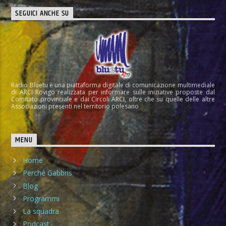
SEGUICI ANCHE SU
Radio Bluetu è una piattaforma digitale di comunicazione multimediale
di ARCI Rovigo realizzata per informare sulle iniziative proposte dal
Comitato provinciale e dai Circoli ARCI, oltre che su quelle delle altre
Associazioni presenti nel territorio polesano
MENU
Home
Perché Gabbris
Blog
Programmi
La squadra
Podcast