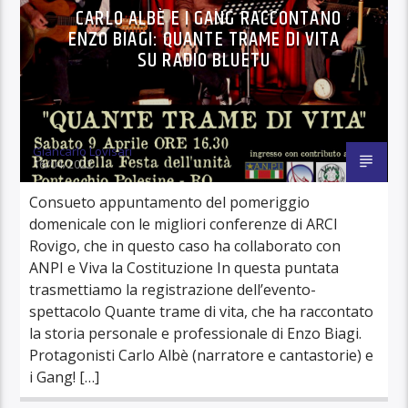
CARLO ALBÈ E I GANG RACCONTANO
ENZO BIAGI: QUANTE TRAME DI VITA
SU RADIO BLUETU
Giancarlo Lovisari
16/04/2022
Consueto appuntamento del pomeriggio
domenicale con le migliori conferenze di ARCI
Rovigo, che in questo caso ha collaborato con
ANPI e Viva la Costituzione In questa puntata
trasmettiamo la registrazione dell’evento-
spettacolo Quante trame di vita, che ha raccontato
la storia personale e professionale di Enzo Biagi.
Protagonisti Carlo Albè (narratore e cantastorie) e
i Gang! […]