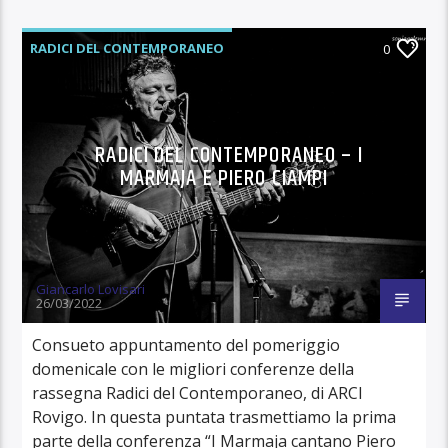
RADICI DEL CONTEMPORANEO
0
RADICI DEL CONTEMPORANEO – I
MARMAJA E PIERO CIAMPI
Giancarlo Lovisari
26/03/2022
Consueto appuntamento del pomeriggio
domenicale con le migliori conferenze della
rassegna Radici del Contemporaneo, di ARCI
Rovigo. In questa puntata trasmettiamo la prima
parte della conferenza “I Marmaja cantano Piero