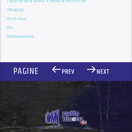
Tutta un'altra storia. Il mese di Arci On Air
Ultrapop!
Vie in rosa
VxL
Wawawiwowa
PAGINE
PREV
NEXT