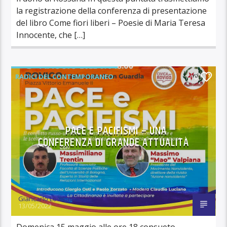
la registrazione della conferenza di presentazione
del libro Come fiori liberi – Poesie di Maria Teresa
Innocente, che […]
RADICI DEL CONTEMPORANEO
0
PACE E PACIFISMI – UNA
CONFERENZA DI GRANDE ATTUALITÀ
Giancarlo Lovisari
13/05/2022
Domenica 15 maggio alle ore 18 consueto