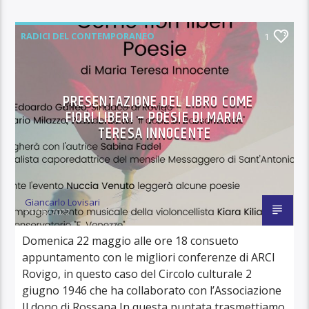
RADICI DEL CONTEMPORANEO
1
PRESENTAZIONE DEL LIBRO COME
FIORI LIBERI – POESIE DI MARIA
TERESA INNOCENTE
Giancarlo Lovisari
21/05/2022
Domenica 22 maggio alle ore 18 consueto
appuntamento con le migliori conferenze di ARCI
Rovigo, in questo caso del Circolo culturale 2
giugno 1946 che ha collaborato con l’Associazione
Il dono di Rossana In questa puntata trasmettiamo