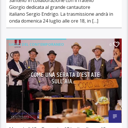
Santello in collaborazione con il fratello
Giorgio dedicata al grande cantautore
italiano Sergio Endrigo. La trasmissione andrà in
onda domenica 24 luglio alle ore 18, in […]
RADICI DEL CONTEMPORANEO
0
COME UNA SERATA D’ESTATE
SULL’AIA…
Giancarlo Lovisari
13/07/2022