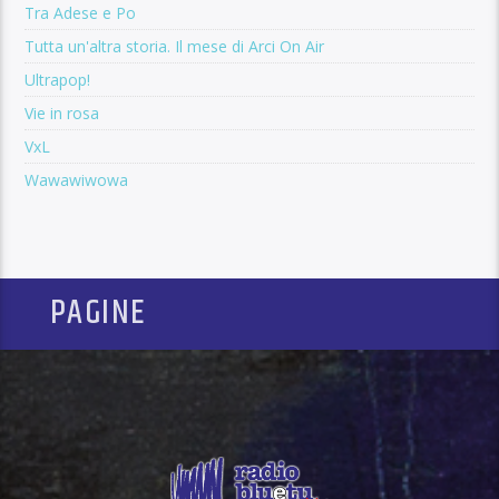
Tra Adese e Po
Tutta un'altra storia. Il mese di Arci On Air
Ultrapop!
Vie in rosa
VxL
Wawawiwowa
PAGINE