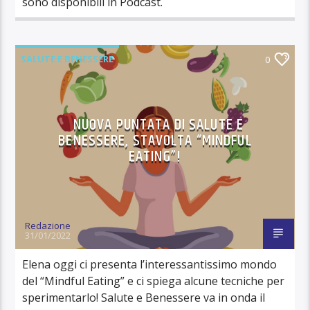
sono disponibili in Podcast.
SALUTE E BENESSERE
0
NUOVA PUNTATA DI SALUTE E
BENESSERE, STAVOLTA “MINDFUL
EATING”!
Redazione
31/01/2022
Elena oggi ci presenta l’interessantissimo mondo
del “Mindful Eating” e ci spiega alcune tecniche per
sperimentarlo! Salute e Benessere va in onda il