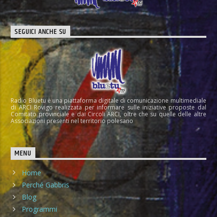
SEGUICI ANCHE SU
Radio Bluetu è una piattaforma digitale di comunicazione multimediale
di ARCI Rovigo realizzata per informare sulle iniziative proposte dal
Comitato provinciale e dai Circoli ARCI, oltre che su quelle delle altre
Associazioni presenti nel territorio polesano
MENU
Home
Perché Gabbris
Blog
Programmi