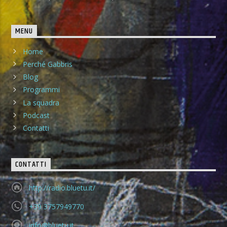
MENU
Home
Perché Gabbris
Blog
Programmi
La squadra
Podcast
Contatti
CONTATTI
http://radio.bluetu.it/
+39 3757949770
info@bluetu.it