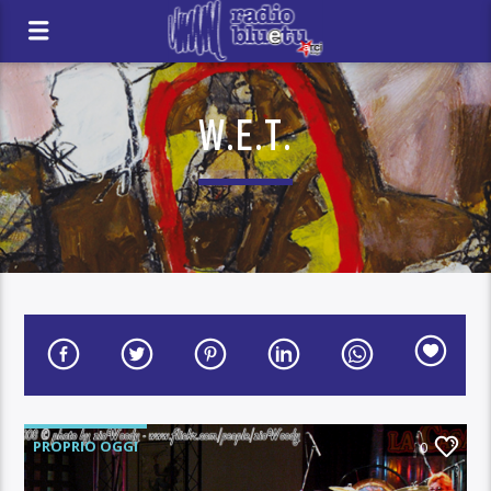
W.E.T.
PROPRIO OGGI
0