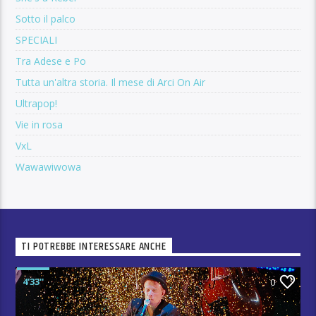
Sotto il palco
SPECIALI
Tra Adese e Po
Tutta un'altra storia. Il mese di Arci On Air
Ultrapop!
Vie in rosa
VxL
Wawawiwowa
TI POTREBBE INTERESSARE ANCHE
4'33''
0