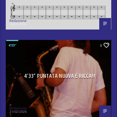
Redazione
30/05/2026
4'33''
0
4’33” PUNTATA NUOVA E RICCA!!
Redazione
21/02/2026