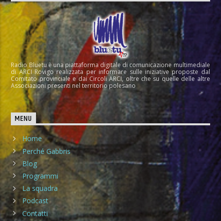
Radio Bluetu è una piattaforma digitale di comunicazione multimediale
di ARCI Rovigo realizzata per informare sulle iniziative proposte dal
Comitato provinciale e dai Circoli ARCI, oltre che su quelle delle altre
Associazioni presenti nel territorio polesano
MENU
Home
Perché Gabbris
Blog
Programmi
La squadra
Podcast
Contatti