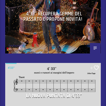
4’33” RECUPERA GEMME DEL
PASSATO E PROPONE NOVITÀ!
Redazione
06/06/2026
4'33''
0
LA NUOVA PUNTATA DI 4’33”