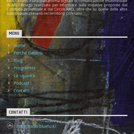
Radio Bluetu è una piattaforma digitale di comunicazione multimediale
di ARCI Rovigo realizzata per informare sulle iniziative proposte dal
Comitato provinciale e dai Circoli ARCI, oltre che su quelle delle altre
Associazioni presenti nel territorio polesano
MENU
Home
Perché Gabbris
Blog
Programmi
La squadra
Podcast
Contatti
CONTATTI
http://radio.bluetu.it/