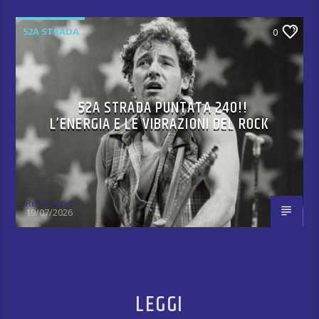
52A STRADA
0
52A STRADA PUNTATA 240!!
L’ENERGIA E LE VIBRAZIONI DEL ROCK
Redazione
19/07/2026
LEGGI