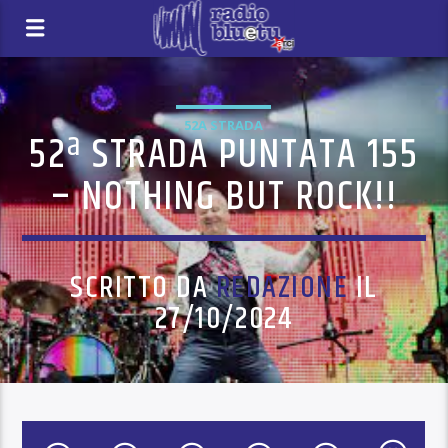
52A STRADA
52ª STRADA PUNTATA 155
– NOTHING BUT ROCK!!
SCRITTO DA
REDAZIONE
IL
27/10/2024