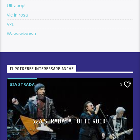
Ultrapop!
Vie in rosa
VxL
Wawawiwowa
TI POTREBBE INTERESSARE ANCHE
52A STRADA
0
52A STRADA: A TUTTO ROCK!!