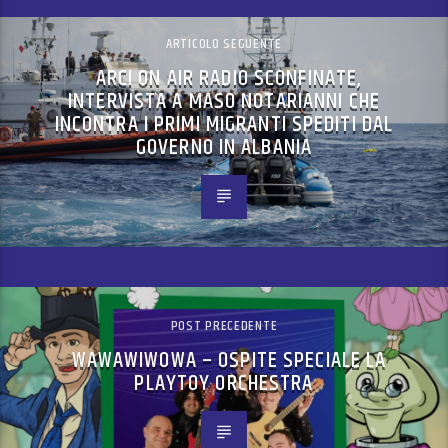
ARTICOLO SEGUENTE
ARCI ON AIR RADIO SCONFINATE,
INTERVISTA A MASO NOTARIANNI CHE
INCONTRA I PRIMI MIGRANTI SPEDITI DAL
GOVERNO IN ALBANIA
POST PRECEDENTE
WAWAWIWOWA – OSPITE SPECIALE LA
PLAYTOY ORCHESTRA