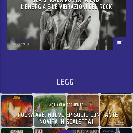
52A STRADA PUNTATA 240!!
L’ENERGIA E LE VIBRAZIONI DEL ROCK
Redazione
19/07/2026
LEGGI
ARTICOLO SEGUENTE
ROCKWAVE, NUOVO EPISODIO CON TANTE
NOVITÀ IN SCALETTA!