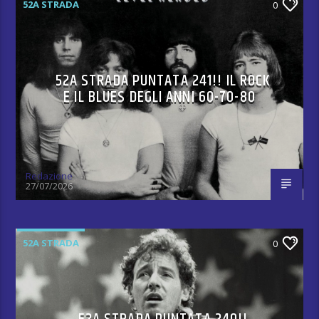
52A STRADA
0
52A STRADA PUNTATA 241!! IL ROCK
E IL BLUES DEGLI ANNI 60-70-80
Redazione
27/07/2026
52A STRADA
0