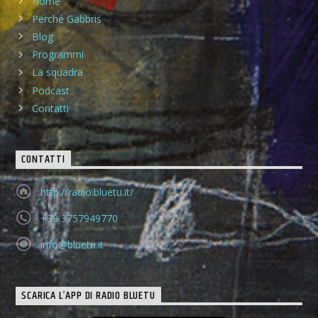
Home
Perché Gabbris
Blog
Programmi
La squadra
Podcast
Contatti
CONTATTI
http://radio.bluetu.it/
+39 3757949770
info@bluetu.it
SCARICA L’APP DI RADIO BLUETU