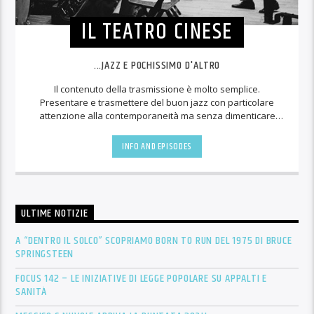
IL TEATRO CINESE
...JAZZ E POCHISSIMO D'ALTRO
Il contenuto della trasmissione è molto semplice.
Presentare e trasmettere del buon jazz con particolare
attenzione alla contemporaneità ma senza dimenticare
che, più di altre forme artistiche, il jazz ha un rapporto del
tutto peculiare con il suo passato.
INFO AND EPISODES
ULTIME NOTIZIE
A “DENTRO IL SOLCO” SCOPRIAMO BORN TO RUN DEL 1975 DI BRUCE
SPRINGSTEEN
FOCUS 142 – LE INIZIATIVE DI LEGGE POPOLARE SU APPALTI E
SANITÀ