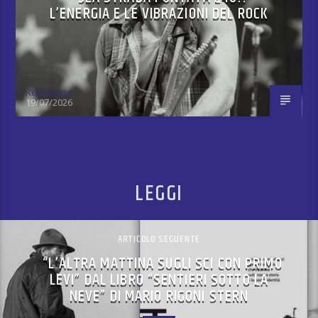
L’ENERGIA E LE VIBRAZIONI DEL ROCK
Redazione
19/07/2026
LEGGI
ARTICOLO SEGUENTE
“L’ALTRA MATTINA SUGLI SCI CON PRIMO
LEVI” DAL LIBRO “SENTIERI SOTTO LA
NEVE” DI MARIO RIGONI STERN