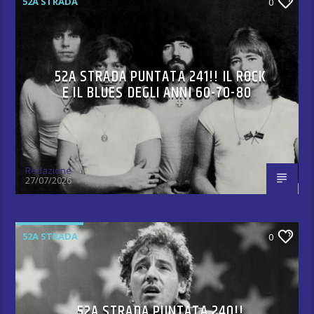
52A STRADA
0
52A STRADA PUNTATA 241!! IL ROCK
E IL BLUES DEGLI ANNI 60-70-80
Redazione
27/07/2026
52A STRADA
0
52A STRADA PUNTATA 240!!