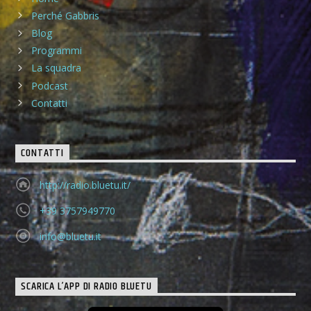
Perché Gabbris
Blog
Programmi
La squadra
Podcast
Contatti
CONTATTI
http://radio.bluetu.it/
+39 3757949770
info@bluetu.it
SCARICA L’APP DI RADIO BLUETU