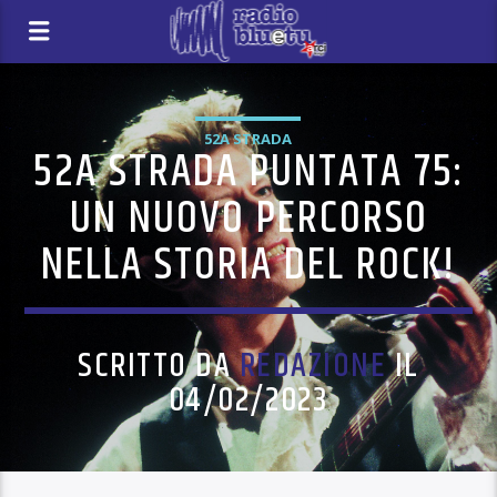
52A STRADA
52A STRADA PUNTATA 75:
UN NUOVO PERCORSO
NELLA STORIA DEL ROCK!
SCRITTO DA
REDAZIONE
IL
04/02/2023